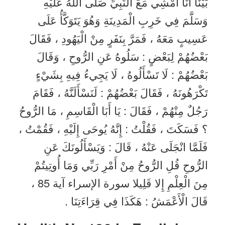
بَيْنَا أَنَا أَمْشِي مَعَ النَّبِيِّ صَلَّى اللَّهُ عَلَيْهِ
وَسَلَّمَ فِي خَرِبِ الْمَدِينَةِ وَهُوَ يَتَوَكَّأُ عَلَى
عَسِيبٍ مَعَهُ ، فَمَرَّ بِنَفَرٍ مِنْ الْيَهُودِ ، فَقَالَ
بَعْضُهُمْ لِبَعْضٍ : سَلُوهُ عَنِ الرُّوحِ ، وَقَالَ
بَعْضُهُمْ : لَا تَسْأَلُوهُ ، لَا يَجِيءُ فِيهِ بِشَيْءٍ
تَكْرَهُونَهُ ، فَقَالَ بَعْضُهُمْ : لَنَسْأَلَنَّهُ ، فَقَامَ
رَجُلٌ مِنْهُمْ ، فَقَالَ : يَا أَبَا الْقَاسِمِ ، مَا الرُّوحُ
؟ فَسَكَتَ ، فَقُلْتُ : إِنَّهُ يُوحَى إِلَيْهِ ، فَقُمْتُ ،
فَلَمَّا انْجَلَى عَنْهُ ، قَالَ : وَيَسْأَلُونَكَ عَنِ
الرُّوحِ قُلِ الرُّوحُ مِنْ أَمْرِ رَبِّي وَمَا أُوتِيتُمْ
مِنَ الْعِلْمِ إِلا قَلِيلا سورة الإسراء آية 85 ،
قَالَ الْأَعْمَشُ : هَكَذَا فِي قِرَاءَتِنَا .