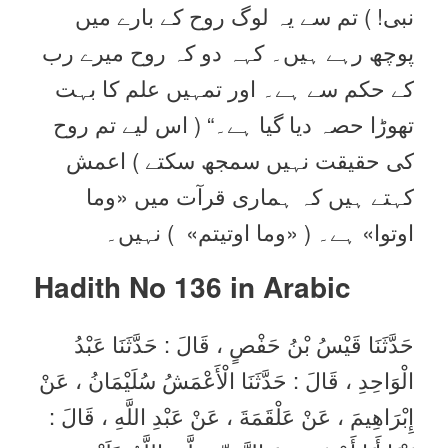
نبی! ) تم سے یہ لوگ روح کے بارے میں
پوچھ رہے ہیں۔ کہہ دو کہ روح میرے رب
کے حکم سے ہے۔ اور تمہیں علم کا بہت
تھوڑا حصہ دیا گیا ہے۔“ ( اس لیے تم روح
کی حقیقت نہیں سمجھ سکتے ) اعمش
کہتے ہیں کہ ہماری قرآت میں «وما
اوتوا» ہے۔ ( «‏‏‏‏وما اوتيتم» ‏‏‏‏ ) نہیں۔
Hadith No 136
in Arabic
حَدَّثَنَا قَيْسُ بْنُ حَفْصٍ ، قَالَ : حَدَّثَنَا عَبْدُ
الْوَاحِدِ ، قَالَ : حَدَّثَنَا الْأَعْمَشُ سُلَيْمَانُ ، عَنْ
إِبْرَاهِيمَ ، عَنْ عَلْقَمَةَ ، عَنْ عَبْدِ اللَّهِ ، قَالَ :