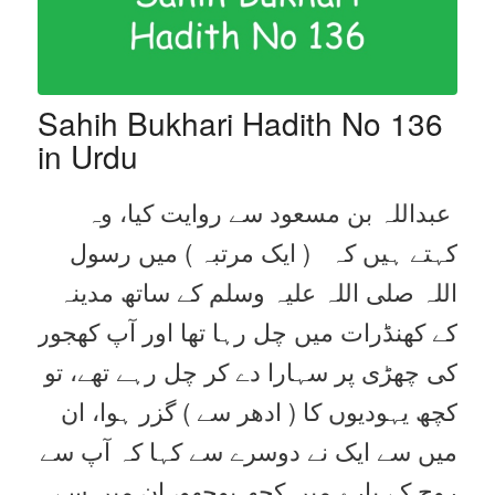
Sahih Bukhari Hadith No 136
in Urdu
عبداللہ بن مسعود سے روایت کیا، وہ
کہتے ہیں کہ ( ایک مرتبہ ) میں رسول
اللہ صلی اللہ علیہ وسلم کے ساتھ مدینہ
کے کھنڈرات میں چل رہا تھا اور آپ کھجور
کی چھڑی پر سہارا دے کر چل رہے تھے، تو
کچھ یہودیوں کا ( ادھر سے ) گزر ہوا، ان
میں سے ایک نے دوسرے سے کہا کہ آپ سے
روح کے بارے میں کچھ پوچھو، ان میں سے