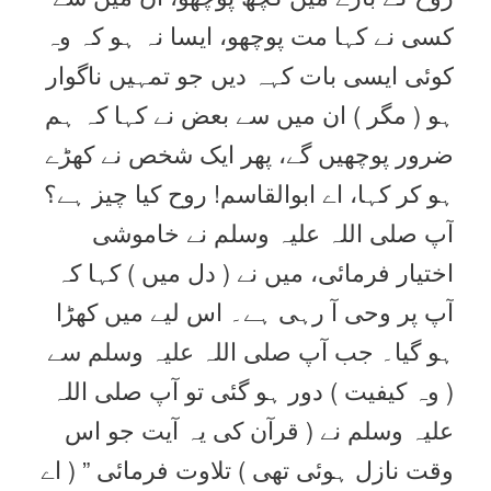
کسی نے کہا مت پوچھو، ایسا نہ ہو کہ وہ
کوئی ایسی بات کہہ دیں جو تمہیں ناگوار
ہو ( مگر ) ان میں سے بعض نے کہا کہ ہم
ضرور پوچھیں گے، پھر ایک شخص نے کھڑے
ہو کر کہا، اے ابوالقاسم! روح کیا چیز ہے؟
آپ صلی اللہ علیہ وسلم نے خاموشی
اختیار فرمائی، میں نے ( دل میں ) کہا کہ
آپ پر وحی آ رہی ہے۔ اس لیے میں کھڑا
ہو گیا۔ جب آپ صلی اللہ علیہ وسلم سے
( وہ کیفیت ) دور ہو گئی تو آپ صلی اللہ
علیہ وسلم نے ( قرآن کی یہ آیت جو اس
وقت نازل ہوئی تھی ) تلاوت فرمائی ” ( اے