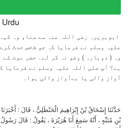
n Urdu
ابوہریرہ رضی اللہ عنہ سے سنا، وہ کہہ
علیہ وسلم نے فرمایا کہ جو شخص حدث کرے 
وہ ( دوبارہ ) وضو نہ کر لے۔ حضر موت کے 
ہے؟ آپ صلی اللہ علیہ وسلم نے فرمایا  )
آواز والی یا بےآواز والی ہوا۔
حَدَّثَنَا إِسْحَاقُ بْنُ إِبْرَاهِيمَ الْحَنْظَلِيُّ ، قَالَ : أَخْبَرَنَا
بْنِ مُنَبِّهٍ ، أَنَّهُ سَمِعَ أَبَا هُرَيْرَةَ ، يَقُولُ : قَالَ رَسُولُ 