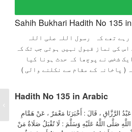
Sahih Bukhari Hadith No 135 i
 رہے تھے کہ رسول اللہ صلی اللہ
اس کی نماز قبول نہیں ہوتی جب تک کہ
ایک شخص نے پوچھا کہ حدث ہونا کیا
کہ ( پاخانہ کے مقام سے نکلنے والی
Hadith No 135
in Arabic
Sahih Bukhari Hadith
No 134 in Urdu, Arabic,
 عَبْدُ الرَّزَّاقِ ، قَالَ : أَخْبَرَنَا مَعْمَرٌ ، عَنْ هَمَّامِ
English
اللَّهِ صَلَّى اللَّهُ عَلَيْهِ وَسَلَّمَ : لَا تُقْبَلُ صَلَاةُ مَنْ