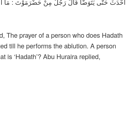
أَحْدَثَ حَتَّى يَتَوَضَّأَ قَالَ رَجُلٌ مِنْ حَضْرَمَوْتَ : مَا ا .
id, The prayer of a person who does Hadath
ted till he performs the ablution. A person
 is ‘Hadath’? Abu Huraira replied,