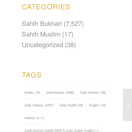
CATEGORIES
Sahih Bukhari
(7,527)
Sahih Muslim
(17)
Uncategorized
(38)
TAGS
Arabic
(18)
DailyHadees
(4486)
Daily Hadees
(58)
Daily Hadess
(4357)
Daily Hadith
(28)
English
(18)
hadees no
(1)
sahih-bukhari-hadith-6655-in-urdu-arabic-english
(1)