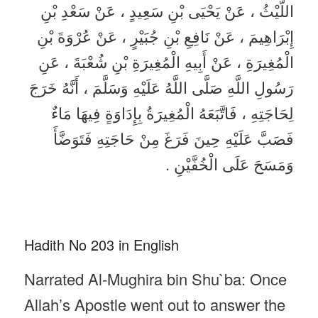
اللَّيْثُ ، عَنْ يَحْيَى بْنِ سَعِيدٍ ، عَنْ سَعْدِ بْنِ
إِبْرَاهِيمَ ، عَنْ نَافِعِ بْنِ جُبَيْرٍ ، عَنْ عُرْوَةَ بْنِ
الْمُغِيرَةِ ، عَنْ أَبِيهِ الْمُغِيرَةِ بْنِ شُعْبَةَ ، عَنِ
رَسُولِ اللَّهِ صَلَّى اللَّهُ عَلَيْهِ وَسَلَّمَ ، أَنَّهُ خَرَجَ
لِحَاجَتِهِ ، فَاتَّبَعَهُ الْمُغِيرَةُ بِإِدَاوَةٍ فِيهَا مَاءٌ
فَصَبَّ عَلَيْهِ حِينَ فَرَغَ مِنْ حَاجَتِهِ فَتَوَضَّأَ
وَمَسَحَ عَلَى الْخُفَّيْنِ .
Hadith No 203 in English
Narrated Al-Mughira bin Shu`ba: Once
Allah’s Apostle went out to answer the