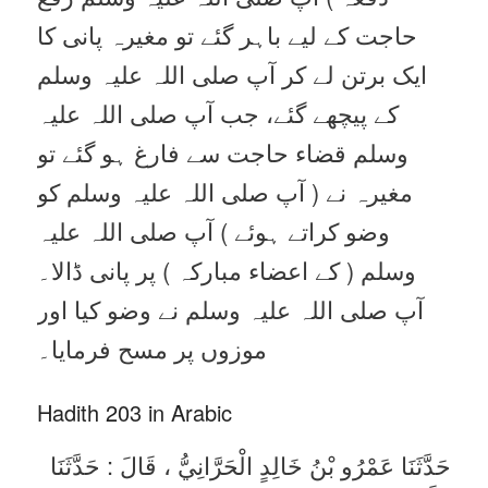
حاجت کے لیے باہر گئے تو مغیرہ پانی کا
ایک برتن لے کر آپ صلی اللہ علیہ وسلم
کے پیچھے گئے، جب آپ صلی اللہ علیہ
وسلم قضاء حاجت سے فارغ ہو گئے تو
مغیرہ نے ( آپ صلی اللہ علیہ وسلم کو
وضو کراتے ہوئے ) آپ صلی اللہ علیہ
وسلم ( کے اعضاء مبارکہ ) پر پانی ڈالا۔
آپ صلی اللہ علیہ وسلم نے وضو کیا اور
موزوں پر مسح فرمایا۔
Hadith 203 in Arabic
حَدَّثَنَا عَمْرُو بْنُ خَالِدٍ الْحَرَّانِيُّ ، قَالَ : حَدَّثَنَا