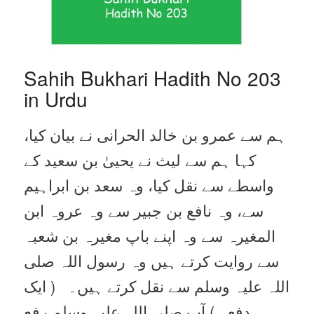
Sahih Bukhari Hadith No 203
in Urdu
ہم سے عمرو بن خالد الحرانی نے بیان کیا،
کہا ہم سے لیث نے یحییٰ بن سعید کے
واسطے سے نقل کیا، وہ سعد بن ابراہیم
سے، وہ نافع بن جبیر سے وہ عروہ ابن
المغیرہ سے وہ اپنے باپ مغیرہ بن شعبہ
سے روایت کرتے ہیں وہ رسول اللہ صلی
اللہ علیہ وسلم سے نقل کرتے ہیں۔ ( ایک
دفعہ ) آپ صلی اللہ علیہ وسلم رفع