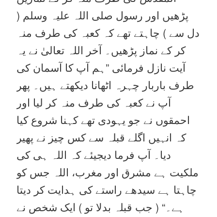
پڑھیں اور رسول صلی اللہ علیہ وسلم (
دل سے ) چاہتے تھے کہ کعبہ کی طرف منہ
کر کے نماز پڑھیں۔ آخر اللہ تعالیٰ نے یہ
آیت نازل فرمائی ”ہم آپ کا آسمان کی
طرف باربار چہرہ اٹھانا دیکھتے ہیں۔ پھر
آپ نے کعبہ کی طرف منہ کر لیا اور
احمقوں نے جو یہودی تھے کہنا شروع کیا
کہ انہیں اگلے قبلہ سے کس چیز نے پھیر
دیا۔ آپ فرما دیجیئے کہ اللہ ہی کی
ملکیت ہے مشرق اور مغرب، اللہ جس کو
چاہتا ہے سیدھے راستے کی ہدایت کر دیتا
ہے۔“ ( جب قبلہ بدلا تو ) ایک شخص نے