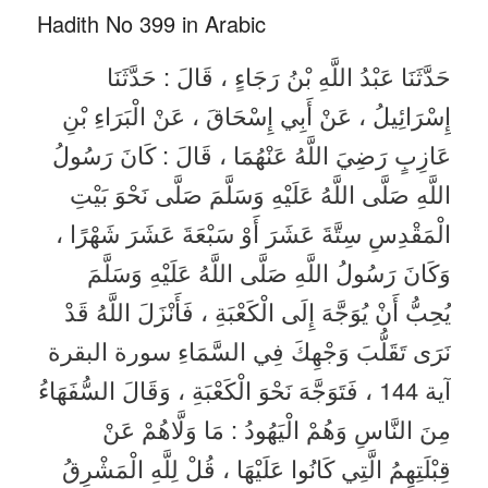
Hadith No 399 in Arabic
حَدَّثَنَا عَبْدُ اللَّهِ بْنُ رَجَاءٍ ، قَالَ : حَدَّثَنَا
إِسْرَائِيلُ ، عَنْ أَبِي إِسْحَاقَ ، عَنْ الْبَرَاءِ بْنِ
عَازِبٍ رَضِيَ اللَّهُ عَنْهُمَا ، قَالَ : كَانَ رَسُولُ
اللَّهِ صَلَّى اللَّهُ عَلَيْهِ وَسَلَّمَ صَلَّى نَحْوَ بَيْتِ
الْمَقْدِسِ سِتَّةَ عَشَرَ أَوْ سَبْعَةَ عَشَرَ شَهْرًا ،
وَكَانَ رَسُولُ اللَّهِ صَلَّى اللَّهُ عَلَيْهِ وَسَلَّمَ
يُحِبُّ أَنْ يُوَجَّهَ إِلَى الْكَعْبَةِ ، فَأَنْزَلَ اللَّهُ قَدْ
نَرَى تَقَلُّبَ وَجْهِكَ فِي السَّمَاءِ سورة البقرة
آية 144 ، فَتَوَجَّهَ نَحْوَ الْكَعْبَةِ ، وَقَالَ السُّفَهَاءُ
مِنَ النَّاسِ وَهُمْ الْيَهُودُ : مَا وَلَّاهُمْ عَنْ
قِبْلَتِهِمُ الَّتِي كَانُوا عَلَيْهَا ، قُلْ لِلَّهِ الْمَشْرِقُ