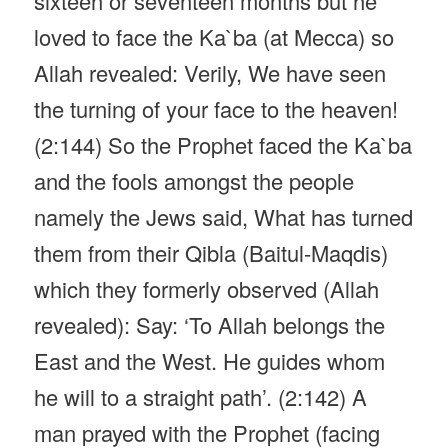
sixteen or seventeen months but he
loved to face the Ka`ba (at Mecca) so
Allah revealed: Verily, We have seen
the turning of your face to the heaven!
(2:144) So the Prophet faced the Ka`ba
and the fools amongst the people
namely the Jews said, What has turned
them from their Qibla (Baitul-Maqdis)
which they formerly observed (Allah
revealed): Say: ‘To Allah belongs the
East and the West. He guides whom
he will to a straight path’. (2:142) A
man prayed with the Prophet (facing