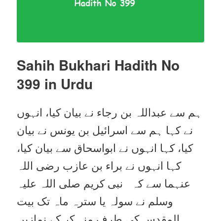
Sahih Bukhari Hadith No
399 in Urdu
ہم سے عبداللہ بن رجاء نے بیان کیا، انہوں
نے کہا ہم سے اسرائیل بن یونس نے بیان
کیا، کہا انہوں نے ابواسحاق سے بیان کیا،
کہا انہوں نے براء بن عازب رضی اللہ
عنہما سے کہ نبی کریم صلی اللہ علیہ
وسلم نے سولہ یا سترہ ماہ تک بیت
المقدس کی طرف منہ کر کے نمازیں