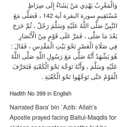
وَالْمَغْرِبُ يَهْدِي مَنْ يَشَاءُ إِلَى صِرَاطٍ
مُسْتَقِيمٍ سورة البقرة آية 142 ، فَصَلَّى مَعَ
النَّبِيِّ صَلَّى اللَّهُ عَلَيْهِ وَسَلَّمَ رَجُلٌ ، ثُمَّ خَرَجَ
بَعْدَ مَا صَلَّى ، فَمَرَّ عَلَى قَوْمٍ مِنْ الْأَنْصَارِ
فِي صَلَاةِ الْعَصْرِ نَحْوَ بَيْتِ الْمَقْدِسِ ، فَقَالَ :
هُوَ يَشْهَدُ أَنَّهُ صَلَّى مَعَ رَسُولِ اللَّهِ صَلَّى اللَّهُ
عَلَيْهِ وَسَلَّمَ ، وَأَنَّهُ تَوَجَّهَ نَحْوَ الْكَعْبَةِ فَتَحَرَّفَ
الْقَوْمُ حَتَّى تَوَجَّهُوا نَحْوَ الْكَعْبَةِ .
Hadith No 399 in English
Narrated Bara’ bin `Azib: Allah’s
Apostle prayed facing Baitul-Maqdis for