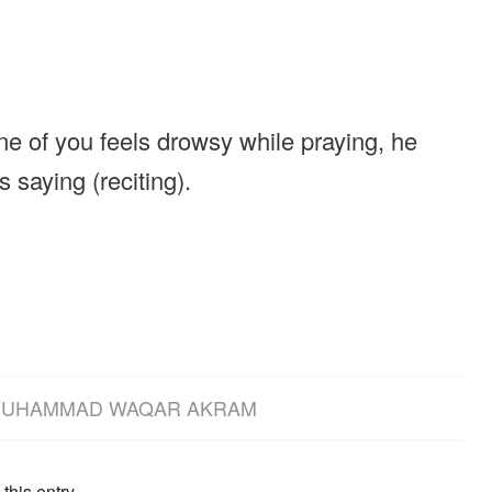
ne of you feels drowsy while praying, he
 saying (reciting).
UHAMMAD WAQAR AKRAM
this entry