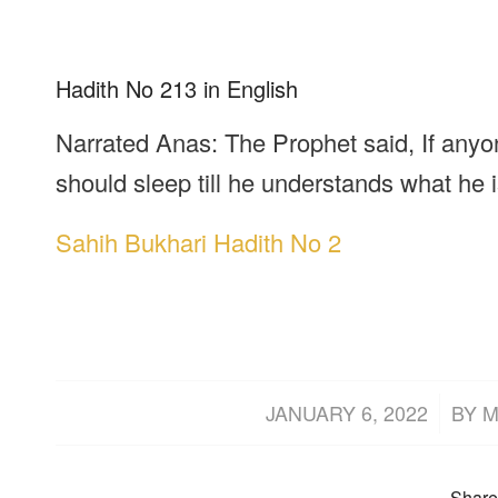
Hadith No 213 in English
Narrated Anas: The Prophet said, If anyo
should sleep till he understands what he is
Sahih Bukhari Hadith No 2
/
JANUARY 6, 2022
BY
M
Share 