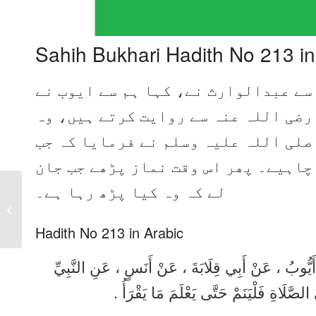
Sahih Bukhari Hadith No 213 i
سے عبدالوارث نے، کہا ہم سے ایوب نے
 رضی اللہ عنہ سے روایت کرتے ہیں، وہ
صلی اللہ علیہ وسلم نے فرمایا کہ جب
چاہیے۔ پھر اس وقت نماز پڑھے جب جان
لے کہ وہ کیا پڑھ رہا ہے۔
Sahih Bukhari Hadith
No 212 in Urdu, Arabic
and English
Hadith No 213 in Arabic
َا أَيُّوبُ ، عَنْ أَبِي قِلَابَةَ ، عَنْ أَنَسٍ ، عَنِ النَّبِيِّ
الصَّلَاةِ فَلْيَنَمْ حَتَّى يَعْلَمَ مَا يَقْرَأُ