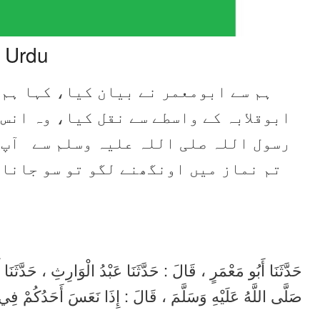
n Urdu
ہم سے ابومعمر نے بیان کیا، کہا ہم 
ابوقلابہ کے واسطے سے نقل کیا، وہ انس
رسول اللہ صلی اللہ علیہ وسلم سے آپ 
تم نماز میں اونگھنے لگو تو سو جانا 
حَدَّثَنَا أَبُو مَعْمَرٍ ، قَالَ : حَدَّثَنَا عَبْدُ الْوَارِثِ ، حَدَّثَن
صَلَّى اللَّهُ عَلَيْهِ وَسَلَّمَ ، قَالَ : إِذَا نَعَسَ أَحَدُكُمْ فِي  .