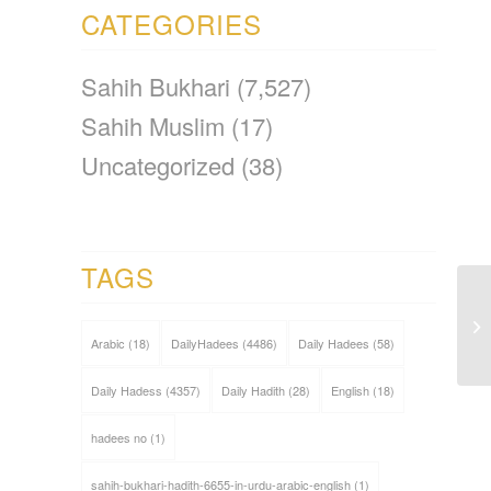
CATEGORIES
Sahih Bukhari
(7,527)
Sahih Muslim
(17)
Uncategorized
(38)
TAGS
Arabic
(18)
DailyHadees
(4486)
Daily Hadees
(58)
Daily Hadess
(4357)
Daily Hadith
(28)
English
(18)
hadees no
(1)
sahih-bukhari-hadith-6655-in-urdu-arabic-english
(1)