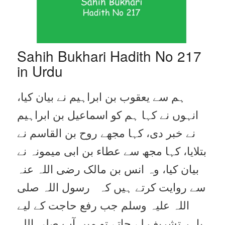
Sahih Bukhari Hadith No 217
in Urdu
ہم سے یعقوب بن ابراہیم نے بیان کیا،
انہوں نے کہا ہم کو اسماعیل بن ابراہیم
نے خبر دی، کہا مجھے روح بن القاسم نے
بتلایا، کہا مجھ سے عطاء بن ابی میمونہ نے
بیان کیا، وہ انس بن مالک رضی اللہ عنہ
سے روایت کرتے ہیں کہ رسول اللہ صلی
اللہ علیہ وسلم جب رفع حاجت کے لیے
باہر تشریف لے جاتے تو میں آپ صلی اللہ