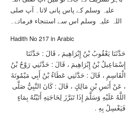
علیہ وسلم کے پاس پانی لاتا۔ آپ صلی
اللہ علیہ وسلم اس سے استنجاء فرماتے۔
Hadith No 217 in Arabic
حَدَّثَنَا يَعْقُوبُ بْنُ إِبْرَاهِيمَ ، قَالَ : حَدَّثَنَا
إِسْمَاعِيلُ بْنُ إِبْرَاهِيمَ ، قَالَ : حَدَّثَنِي رَوْحُ بْنُ
الْقَاسِمِ ، قَالَ : حَدَّثَنِي عَطَاءُ بْنُ أَبِي مَيْمُونَةَ
، عَنْ أَنَسِ بْنِ مَالِكٍ ، قَالَ : كَانَ النَّبِيُّ صَلَّى
اللَّهُ عَلَيْهِ وَسَلَّمَ إِذَا تَبَرَّزَ لِحَاجَتِهِ أَتَيْتُهُ بِمَاءٍ
فَيَغْسِلُ بِهِ .