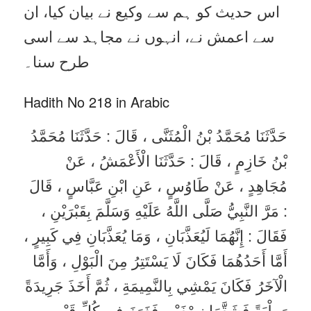
اس حدیث کو ہم سے وکیع نے بیان کیا، ان
سے اعمش نے، انہوں نے مجاہد سے اسی
طرح سنا۔
Hadith No 218 in Arabic
حَدَّثَنَا مُحَمَّدُ بْنُ الْمُثَنَّى ، قَالَ : حَدَّثَنَا مُحَمَّدُ
بْنُ خَازِمٍ ، قَالَ : حَدَّثَنَا الْأَعْمَشُ ، عَنْ
مُجَاهِدٍ ، عَنْ طَاوُسٍ ، عَنِ ابْنِ عَبَّاسٍ ، قَالَ
: مَرَّ النَّبِيُّ صَلَّى اللَّهُ عَلَيْهِ وَسَلَّمَ بِقَبْرَيْنِ ،
فَقَالَ : إِنَّهُمَا لَيُعَذَّبَانِ ، وَمَا يُعَذَّبَانِ فِي كَبِيرٍ ،
أَمَّا أَحَدُهُمَا فَكَانَ لَا يَسْتَتِرُ مِنَ الْبَوْلِ ، وَأَمَّا
الْآخَرُ فَكَانَ يَمْشِي بِالنَّمِيمَةِ ، ثُمَّ أَخَذَ جَرِيدَةً
رَطْبَةً فَشَقَّهَا نِصْفَيْنِ فَغَرَزَ فِي كُلِّ قَبْرٍ