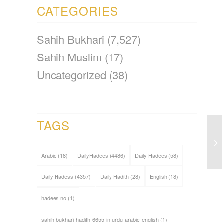
CATEGORIES
Sahih Bukhari
(7,527)
Sahih Muslim
(17)
Uncategorized
(38)
TAGS
Arabic
(18)
DailyHadees
(4486)
Daily Hadees
(58)
Daily Hadess
(4357)
Daily Hadith
(28)
English
(18)
hadees no
(1)
sahih-bukhari-hadith-6655-in-urdu-arabic-english
(1)