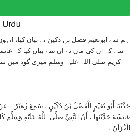
n Urdu
ہم سے ابونعیم فضل بن دکین نے بیان کیا، انہو
سے کہ ان کی ماں نے ان سے بیان کیا کہ عائش
کریم صلی اللہ علیہ وسلم میری گود میں سر
حَدَّثَنَا أَبُو نُعَيْمٍ الْفَضْلُ بْنُ دُكَيْنٍ ، سَمِعَ زُهَيْرًا ، عَنْ م
عَائِشَةَ حَدَّثَتْهَا ، أَنّ النَّبِيَّ صَلَّى اللَّهُ عَلَيْهِ وَسَلَّمَ 
الْقُرْآنَ .