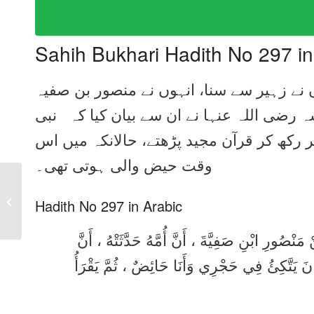
Sahih Bukhari Hadith No 297 i
ں نے زہیر سے سنا، انہوں نے منصور بن صفیہ
ہ رضی اللہ عنہا نے ان سے بیان کیا کہ نبی
 رکھ کر قرآن مجید پڑھتے، حالانکہ میں اس
وقت حیض والی ہوتی تھی۔
Sahih Bukhari Hadith
No 296 in Urdu, Arabic
Hadith No 297 in Arabic
and English
َنْصُورِ ابْنِ صَفِيَّةَ ، أَنَّ أُمَّهُ حَدَّثَتْهُ ، أَنَّ
كَانَ يَتَّكِئُ فِي حَجْرِي وَأَنَا حَائِضٌ ، ثُمَّ يَقْرَأُ