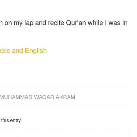
 on my lap and recite Qur’an while I was in
abic and English
MUHAMMAD WAQAR AKRAM
this entry