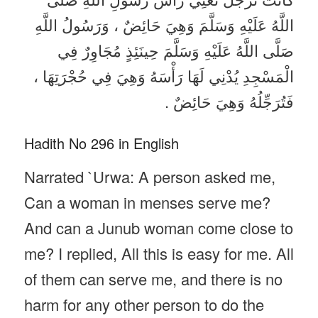
اللَّهُ عَلَيْهِ وَسَلَّمَ وَهِيَ حَائِضٌ ، وَرَسُولُ اللَّهِ
صَلَّى اللَّهُ عَلَيْهِ وَسَلَّمَ حِينَئِذٍ مُجَاوِرٌ فِي
الْمَسْجِدِ يُدْنِي لَهَا رَأْسَهُ وَهِيَ فِي حُجْرَتِهَا ،
فَتُرَجِّلُهُ وَهِيَ حَائِضٌ .
Hadith No 296 in English
Narrated `Urwa: A person asked me,
Can a woman in menses serve me?
And can a Junub woman come close to
me? I replied, All this is easy for me. All
of them can serve me, and there is no
harm for any other person to do the