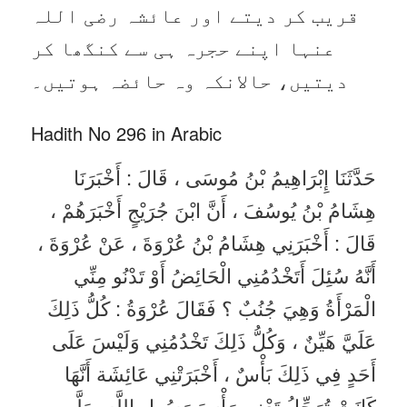
قریب کر دیتے اور عائشہ رضی اللہ
عنہا اپنے حجرہ ہی سے کنگھا کر
دیتیں، حالانکہ وہ حائضہ ہوتیں۔
Hadith No 296 in Arabic
حَدَّثَنَا إِبْرَاهِيمُ بْنُ مُوسَى ، قَالَ : أَخْبَرَنَا
هِشَامُ بْنُ يُوسُفَ ، أَنَّ ابْنَ جُرَيْجٍ أَخْبَرَهُمْ ،
قَالَ : أَخْبَرَنِي هِشَامُ بْنُ عُرْوَةَ ، عَنْ عُرْوَةَ ،
أَنَّهُ سُئِلَ أَتَخْدُمُنِي الْحَائِضُ أَوْ تَدْنُو مِنِّي
الْمَرْأَةُ وَهِيَ جُنُبٌ ؟ فَقَالَ عُرْوَةُ : كُلُّ ذَلِكَ
عَلَيَّ هَيِّنٌ ، وَكُلُّ ذَلِكَ تَخْدُمُنِي وَلَيْسَ عَلَى
أَحَدٍ فِي ذَلِكَ بَأْسٌ ، أَخْبَرَتْنِي عَائِشَة أَنَّهَا
كَانَتْ تُرَجِّلُ تَعْنِي رَأْسَ رَسُولِ اللَّهِ صَلَّى