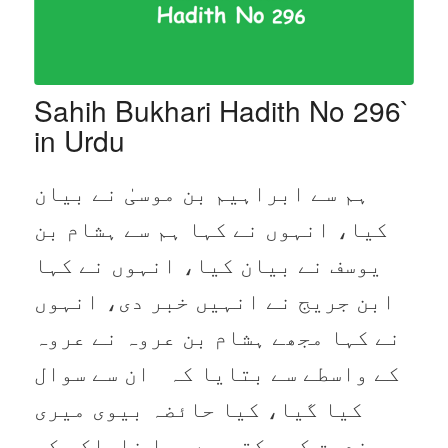
Sahih Bukhari Hadith No 296`
in Urdu
ہم سے ابراہیم بن موسیٰ نے بیان
کیا، انہوں نے کہا ہم سے ہشام بن
یوسف نے بیان کیا، انہوں نے کہا
ابن جریج نے انہیں خبر دی، انہوں
نے کہا مجھے ہشام بن عروہ نے عروہ
کے واسطے سے بتایا کہ ان سے سوال
کیا گیا، کیا حائضہ بیوی میری
خدمت کر سکتی ہے، یا ناپاکی کی