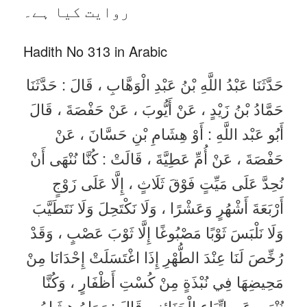
روایت کیا ہے۔
Hadith No 313 in Arabic
حَدَّثَنَا عَبْدُ اللَّهِ بْنُ عَبْدِ الْوَهَّابِ ، قَالَ : حَدَّثَنَا
حَمَّادُ بْنُ زَيْدٍ ، عَنْ أَيُّوبَ ، عَنْ حَفْصَةَ ، قَالَ
أَبُو عَبْد اللَّهِ : أَوْ هِشَامِ بْنِ حَسَّانَ ، عَنْ
حَفْصَةَ ، عَنْ أُمِّ عَطِيَّةَ ، قَالَتْ : كُنَّا نُنْهَى أَنْ
نُحِدَّ عَلَى مَيِّتٍ فَوْقَ ثَلَاثٍ ، إِلَّا عَلَى زَوْجٍ
أَرْبَعَةَ أَشْهُرٍ وَعَشْرًا ، وَلَا نَكْتَحِلَ وَلَا نَتَطَيَّبَ
وَلَا نَلْبَسَ ثَوْبًا مَصْبُوغًا إِلَّا ثَوْبَ عَصْبٍ ، وَقَدْ
رُخِّصَ لَنَا عِنْدَ الطُّهْرِ إِذَا اغْتَسَلَتْ إِحْدَانَا مِنْ
مَحِيضِهَا فِي نُبْذَةٍ مِنْ كُسْتِ أَظْفَارٍ ، وَكُنَّا
نُنْهَى عَنِ اتِّبَاعِ الْجَنَائِزِ ، قَالَ : رَوَاهُ هِشَامُ