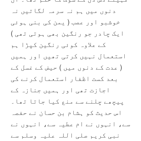
دنوں میں ہم نہ سرمہ لگاتیں نہ
خوشبو اور عصب ( یمن کی بنی ہوئی
ایک چادر جو رنگین بھی ہوتی تھی )
کے علاوہ کوئی رنگین کپڑا ہم
استعمال نہیں کرتی تھیں اور ہمیں
( عدت کے دنوں میں ) حیض کے غسل کے
بعد کست اظفار استعمال کرنے کی
اجازت تھی اور ہمیں جنازہ کے
پیچھے چلنے سے منع کیا جاتا تھا۔
اس حدیث کو ہشام بن حسان نے حفصہ
سے، انہوں نے ام عطیہ سے، انہوں نے
نبی کریم صلی اللہ علیہ وسلم سے