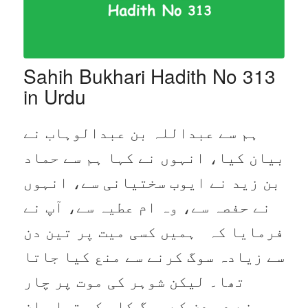
Sahih Bukhari Hadith No 313
in Urdu
ہم سے عبداللہ بن عبدالوہاب نے
بیان کیا، انہوں نے کہا ہم سے حماد
بن زید نے ایوب سختیانی سے، انہوں
نے حفصہ سے، وہ ام عطیہ سے، آپ نے
فرمایا کہ ہمیں کسی میت پر تین دن
سے زیادہ سوگ کرنے سے منع کیا جاتا
تھا۔ لیکن شوہر کی موت پر چار
مہینے دس دن کے سوگ کا حکم تھا۔ ان