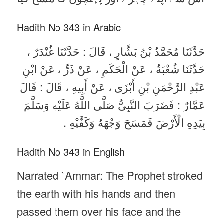
Hadith No 343 in Arabic
حَدَّثَنَا مُحَمَّدُ بْنُ بَشَّارٍ ، قَالَ : حَدَّثَنَا غُنْدَرٌ ،
حَدَّثَنَا شُعْبَةُ ، عَنْ الْحَكَمِ ، عَنْ ذَرٍّ ، عَنْ ابْنِ
عَبْدِ الرَّحْمَنِ بْنِ أَبْزَى ، عَنْ أَبِيهِ ، قَالَ : قَالَ
عَمَّارٌ : فَضَرَبَ النَّبِيُّ صَلَّى اللَّهُ عَلَيْهِ وَسَلَّمَ
بِيَدِهِ الْأَرْضَ فَمَسَحَ وَجْهَهُ وَكَفَّيْهِ .
Hadith No 343 in English
Narrated `Ammar: The Prophet stroked
the earth with his hands and then
passed them over his face and the