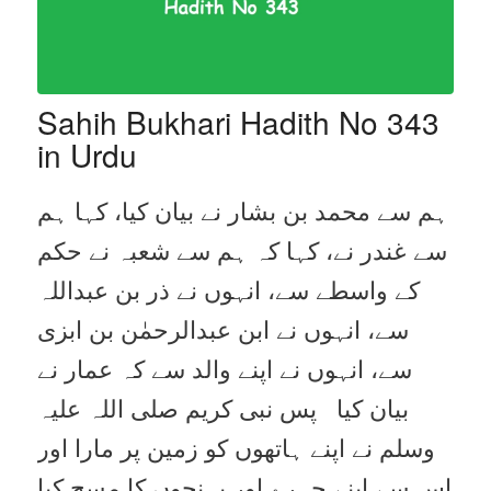
Sahih Bukhari Hadith No 343
in Urdu
ہم سے محمد بن بشار نے بیان کیا، کہا ہم
سے غندر نے، کہا کہ ہم سے شعبہ نے حکم
کے واسطے سے، انہوں نے ذر بن عبداللہ
سے، انہوں نے ابن عبدالرحمٰن بن ابزی
سے، انہوں نے اپنے والد سے کہ عمار نے
بیان کیا پس نبی کریم صلی اللہ علیہ
وسلم نے اپنے ہاتھوں کو زمین پر مارا اور
اس سے اپنے چہرے اور پہنچوں کا مسح کیا