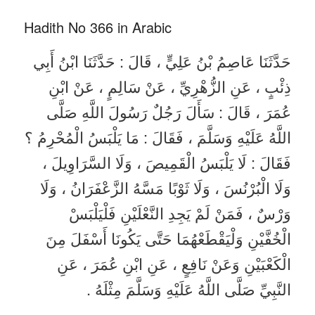
Hadith No 366 in Arabic
حَدَّثَنَا عَاصِمُ بْنُ عَلِيٍّ ، قَالَ : حَدَّثَنَا ابْنُ أَبِي
ذِئْبٍ ، عَنِ الزُّهْرِيِّ ، عَنْ سَالِمٍ ، عَنْ ابْنِ
عُمَرَ ، قَالَ : سَأَلَ رَجُلٌ رَسُولَ اللَّهِ صَلَّى
اللَّهُ عَلَيْهِ وَسَلَّمَ ، فَقَالَ : مَا يَلْبَسُ الْمُحْرِمُ ؟
فَقَالَ : لَا يَلْبَسُ الْقَمِيصَ ، وَلَا السَّرَاوِيلَ ،
وَلَا الْبُرْنُسَ ، وَلَا ثَوْبًا مَسَّهُ الزَّعْفَرَانُ ، وَلَا
وَرْسٌ ، فَمَنْ لَمْ يَجِدِ النَّعْلَيْنِ فَلْيَلْبَسْ
الْخُفَّيْنِ وَلْيَقْطَعْهُمَا حَتَّى يَكُونَا أَسْفَلَ مِنَ
الْكَعْبَيْنِ وَعَنْ نَافِعٍ ، عَنِ ابْنِ عُمَرَ ، عَنِ
النَّبِيِّ صَلَّى اللَّهُ عَلَيْهِ وَسَلَّمَ مِثْلَهُ .