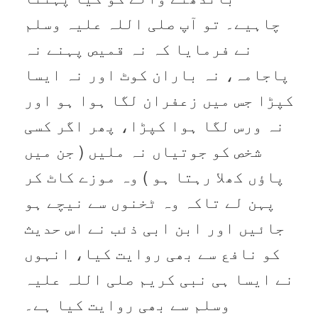
چاہیے۔ تو آپ صلی اللہ علیہ وسلم
نے فرمایا کہ نہ قمیص پہنے نہ
پاجامہ، نہ باران کوٹ اور نہ ایسا
کپڑا جس میں زعفران لگا ہوا ہو اور
نہ ورس لگا ہوا کپڑا، پھر اگر کسی
شخص کو جوتیاں نہ ملیں ( جن میں
پاؤں کھلا رہتا ہو ) وہ موزے کاٹ کر
پہن لے تاکہ وہ ٹخنوں سے نیچے ہو
جائیں اور ابن ابی ذئب نے اس حدیث
کو نافع سے بھی روایت کیا، انہوں
نے ایسا ہی نبی کریم صلی اللہ علیہ
وسلم سے بھی روایت کیا ہے۔