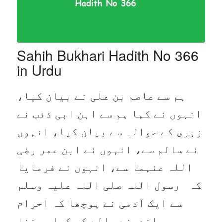
Sahih Bukhari Hadith No 366
in Urdu
ہم سے عاصم بن علی نے بیان کیا،
انہوں نے کہا ہم سے ابن ابی ذئب نے
زہری کے حوالہ سے بیان کیا، انہوں
نے سالم سے، انہوں نے ابن عمر رضی
اللہ عنہما سے، انہوں نے فرمایا
کہ رسول اللہ صلی اللہ علیہ وسلم
سے ایک آدمی نے پوچھا کہ احرام
باندھنے والے کو کیا پہننا