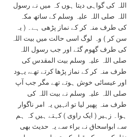
اللہ کی گواہی دیتا ہوں کہ میں نے رسول
اللہ صلی اللہ علیہ وسلم کے ساتھ مکہ
کی طرف منہ کر کے نماز پڑھی ہے۔ ( یہ
سن کر ) وہ لوگ اسی حالت میں بیت اللہ
کی طرف گھوم گئے اور جب رسول اللہ
صلی اللہ علیہ وسلم بیت المقدس کی
طرف منہ کر کے نماز پڑھا کرتے تھے، یہود
اور عیسائی خوش ہوتے تھے مگر جب آپ
صلی اللہ علیہ وسلم نے بیت اللہ کی
طرف منہ پھیر لیا تو انہیں یہ امر ناگوار
ہوا۔ زہیر ( ایک راوی ) کہتے ہیں کہ ہم
سے ابواسحاق نے براء سے یہ حدیث بھی
نقل کی ہے کہ قبلہ کی تبدیلی سے پہلے