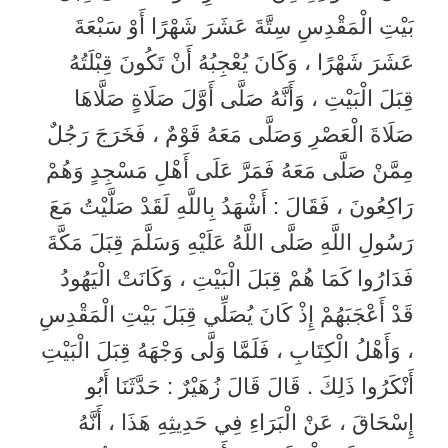
بَيْتِ الْمَقْدِسِ سِتَّةَ عَشَرَ شَهْرًا أَوْ سَبْعَةَ
عَشَرَ شَهْرًا ، وَكَانَ يُعْجِبُهُ أَنْ تَكُونَ قِبْلَتُهُ
قِبَلَ الْبَيْتِ ، وَأَنَّهُ صَلَّى أَوَّلَ صَلَاةٍ صَلَّاهَا
صَلَاةَ الْعَصْرِ وَصَلَّى مَعَهُ قَوْمٌ ، فَخَرَجَ رَجُلٌ
مِمَّنْ صَلَّى مَعَهُ فَمَرَّ عَلَى أَهْلِ مَسْجِدٍ وَهُمْ
رَاكِعُونَ ، فَقَالَ : أَشْهَدُ بِاللَّهِ لَقَدْ صَلَّيْتُ مَعَ
رَسُولِ اللَّهِ صَلَّى اللَّهُ عَلَيْهِ وَسَلَّمَ قِبَلَ مَكَّةَ
فَدَارُوا كَمَا هُمْ قِبَلَ الْبَيْتِ ، وَكَانَتْ الْيَهُودُ
قَدْ أَعْجَبَهُمْ إِذْ كَانَ يُصَلِّي قِبَلَ بَيْتِ الْمَقْدِسِ
، وَأَهْلُ الْكِتَابِ ، فَلَمَّا وَلَّى وَجْهَهُ قِبَلَ الْبَيْتِ
أَنْكَرُوا ذَلِكَ . قَالَ قَالَ زُهَيْرٌ : حَدَّثَنَا أَبُو
إِسْحَاقَ ، عَنْ الْبَرَاءِ فِي حَدِيثِهِ هَذَا ، أَنَّهُ