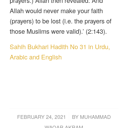
prayers.) Allah then revealed: And
Allah would never make your faith
(prayers) to be lost (i.e. the prayers of
those Muslims were valid).’ (2:143).
Sahih Bukhari Hadith No 31 in Urdu,
Arabic and English
/
FEBRUARY 24, 2021
BY
MUHAMMAD
WAQAR AKRAM