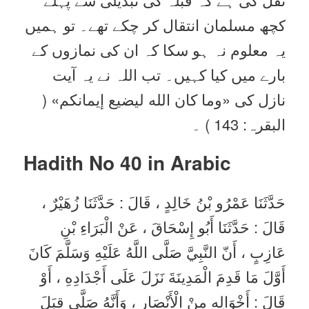
کچھ مسلمان انتقال کر چکے تھے۔ تو ہمیں
یہ معلوم نہ ہو سکا کہ ان کی نمازوں کے
بارے میں کیا کہیں۔ تب اللہ نے یہ آیت
نازل کی «وما كان الله ليضيع إيمانكم‏» (
البقرہ: 143 ) ۔
Hadith No 40
in Arabic
حَدَّثَنَا عَمْرُو بْنُ خَالِدٍ ، قَالَ : حَدَّثَنَا زُهَيْرٌ ،
قَالَ : حَدَّثَنَا أَبُو إِسْحَاقَ ، عَنْ الْبَرَاءِ بْنِ
عَازِبٍ ، أَنّ النَّبِيَّ صَلَّى اللَّهُ عَلَيْهِ وَسَلَّمَ كَانَ
أَوَّلَ مَا قَدِمَ الْمَدِينَةَ نَزَلَ عَلَى أَجْدَادِهِ ، أَوْ
قَالَ : أَخْوَالِهِ مِنْ الْأَنْصَارِ ، وَأَنَّهُ صَلَّى قِبَلَ