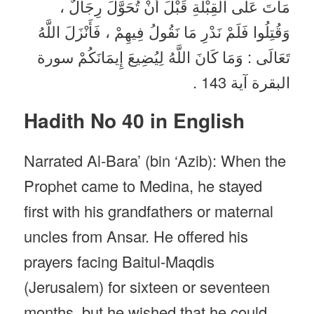
مَاتَ عَلَى الْقِبْلَةِ قَبْلَ أَنْ تُحَوَّلَ رِجَالٌ ،
وَقُتِلُوا فَلَمْ نَدْرِ مَا نَقُولُ فِيهِمْ ، فَأَنْزَلَ اللَّهُ
تَعَالَى : وَمَا كَانَ اللَّهُ لِيُضِيعَ إِيمَانَكُمْ سورة
البقرة آية 143 .
Hadith No 40 in English
Narrated Al-Bara’ (bin ‘Azib): When the
Prophet came to Medina, he stayed
first with his grandfathers or maternal
uncles from Ansar. He offered his
prayers facing Baitul-Maqdis
(Jerusalem) for sixteen or seventeen
months, but he wished that he could