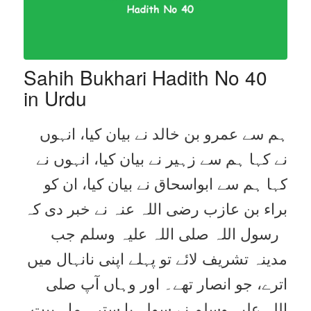
Sahih Bukhari Hadith No 40
in Urdu
ہم سے عمرو بن خالد نے بیان کیا، انہوں
نے کہا ہم سے زہیر نے بیان کیا، انہوں نے
کہا ہم سے ابواسحاق نے بیان کیا، ان کو
براء بن عازب رضی اللہ عنہ نے خبر دی کہ
رسول اللہ صلی اللہ علیہ وسلم جب
مدینہ تشریف لائے تو پہلے اپنی نانہال میں
اترے، جو انصار تھے۔ اور وہاں آپ صلی
اللہ علیہ وسلم نے سولہ یا سترہ ماہ بیت