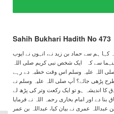
Sahih Bukhari Hadith No 473
 کہا ہم سے حماد بن زید نے، انہوں نے ایوب
عنہما سے کہ ایک شخص نبی کریم صلی اللہ
لی اللہ علیہ وسلم اس وقت خطبہ دے رہے
طرح پڑھی جائے؟ آپ صلی اللہ علیہ وسلم نے
 کا اندیشہ ہو تو ایک رکعت وتر کی پڑھ لے
بنا دے اور امام بخاری رحمہ اللہ نے فرمایا
ن عبداللہ عمری نے بیان کیا، عبداللہ بن عمر