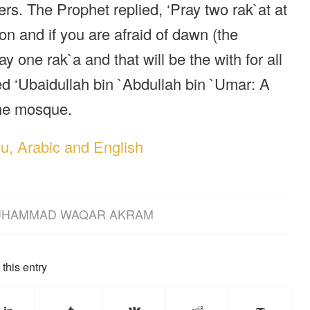
rs. The Prophet replied, ‘Pray two rak`at at
n and if you are afraid of dawn (the
ay one rak`a and that will be the with for all
ed ‘Ubaidullah bin `Abdullah bin `Umar: A
the mosque.
du, Arabic and English
HAMMAD WAQAR AKRAM
this entry