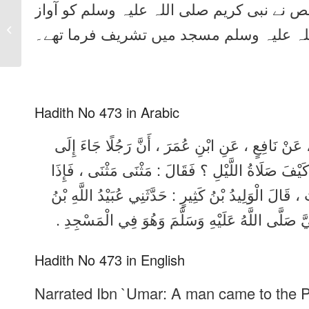
ص نے نبی کریم صلی اللہ علیہ وسلم کو آواز
Sahih Bukhari Hadith
No 472 in Urdu, Arabic
ہ علیہ وسلم مسجد میں تشریف فرما تھے۔
and English
Hadith No 473 in Arabic
َ ، عَنْ نَافِعٍ ، عَنِ ابْنِ عُمَرَ ، أَنَّ رَجُلًا جَاءَ إِلَى
 كَيْفَ صَلَاةُ اللَّيْلِ ؟ فَقَالَ : مَثْنَى مَثْنَى ، فَإِذَا
 قَالَ الْوَلِيدُ بْنُ كَثِيرٍ : حَدَّثَنِي عُبَيْدُ اللَّهِ بْنُ
نَّبِيَّ صَلَّى اللَّهُ عَلَيْهِ وَسَلَّمَ وَهُوَ فِي الْمَسْجِدِ
Hadith No 473 in English
Narrated Ibn `Umar: A man came to the P