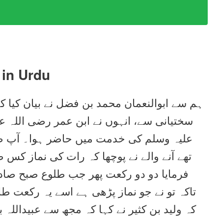
in Urdu
ہم سے ابوالنعمان محمد بن فضل نے بیان کیا کہ
سختیانی سے، انہوں نے ابن عمر رضی اللہ 
علیہ وسلم کی خدمت میں حاضر ہوا۔ آپ ص
تھے آنے والے نے پوچھا کہ رات کی نماز کس 
فرمایا دو دو رکعت پھر جب طلوع صبح صادق
تاکہ تو نے جو نماز پڑھی ہے اسے یہ رکعت طاق 
کہ ولید بن کثیر نے کہا کہ مجھ سے عبیداللہ ب