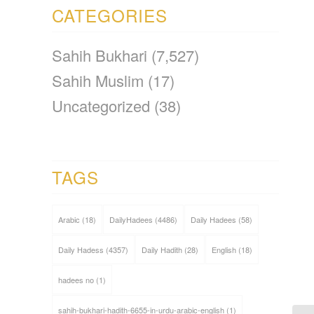
CATEGORIES
Sahih Bukhari
(7,527)
Sahih Muslim
(17)
Uncategorized
(38)
TAGS
Arabic
(18)
DailyHadees
(4486)
Daily Hadees
(58)
Daily Hadess
(4357)
Daily Hadith
(28)
English
(18)
hadees no
(1)
sahih-bukhari-hadith-6655-in-urdu-arabic-english
(1)