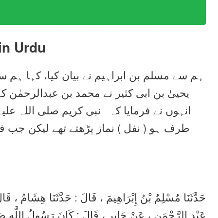
in Urdu
ہم سے مسلم بن ابراہیم نے بیان کیا، کہا ہم س
یحییٰ بن ابی کثیر نے محمد بن عبدالرحمٰن ،
انہوں نے فرمایا کہ نبی کریم صلی اللہ عل
طرف ہو ( نفل ) نماز پڑھتے تھے لیکن جب فر
حَدَّثَنَا مُسْلِمُ بْنُ إِبْرَاهِيمَ ، قَالَ : حَدَّثَنَا هِشَامُ ، قَال
عَبْدِ الرَّحْمَنِ ، عَنْ جَابِرِ ، قَالَ : كَانَ رَسُولُ اللَّهِ صَلّ