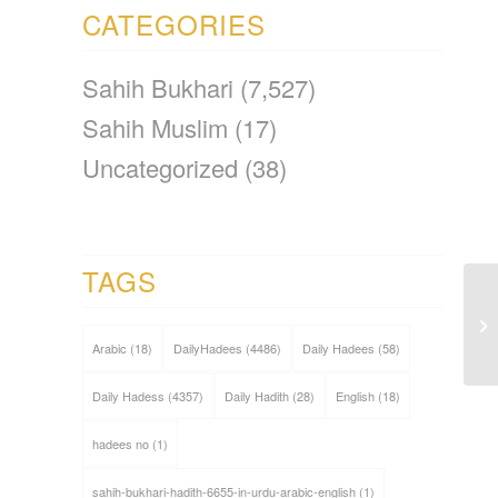
CATEGORIES
Sahih Bukhari
(7,527)
Sahih Muslim
(17)
Uncategorized
(38)
TAGS
Arabic
(18)
DailyHadees
(4486)
Daily Hadees
(58)
Daily Hadess
(4357)
Daily Hadith
(28)
English
(18)
hadees no
(1)
sahih-bukhari-hadith-6655-in-urdu-arabic-english
(1)