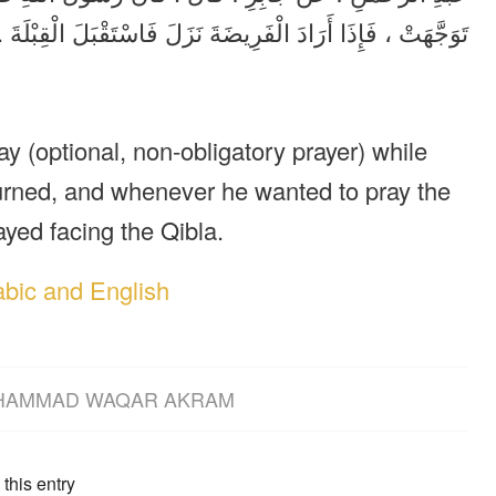
تَوَجَّهَتْ ، فَإِذَا أَرَادَ الْفَرِيضَةَ نَزَلَ فَاسْتَقْبَلَ الْقِبْلَةَ .
ay (optional, non-obligatory prayer) while
turned, and whenever he wanted to pray the
yed facing the Qibla.
abic and English
HAMMAD WAQAR AKRAM
this entry