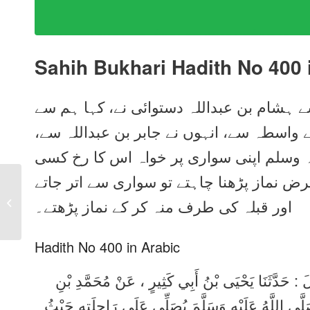
Sahih Bukhari Hadith No 400 
ے ہشام بن عبداللہ دستوائی نے، کہا ہم سے
کے واسطہ سے، انہوں نے جابر بن عبداللہ سے
یہ وسلم اپنی سواری پر خواہ اس کا رخ کسی
ض نماز پڑھنا چاہتے تو سواری سے اتر جاتے
Sahih Bukhari Hadith
No 399 in Urdu, Arabic
اور قبلہ کی طرف منہ کر کے نماز پڑھتے۔
and English
Hadith No 400 in Arabic
َ : حَدَّثَنَا يَحْيَى بْنُ أَبِي كَثِيرٍ ، عَنْ مُحَمَّدِ بْنِ
َى اللَّهُ عَلَيْهِ وَسَلَّمَ يُصَلِّي عَلَى رَاحِلَتِهِ حَيْثُ