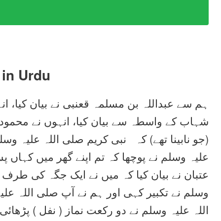
in Urdu
ہم سے عبداللہ بن مسلمہ قعنبی نے بیان کیا، ان
شہاب کے واسطہ سے بیان کیا، انہوں نے محمود 
جو نابینا تھے) کہ نبی کریم صلی اللہ علیہ وسل
علیہ وسلم نے پوچھا کہ تم اپنے گھر میں کہاں پ
عتبان نے بیان کیا کہ میں نے ایک جگہ کی طرف ا
وسلم نے تکبیر کہی اور ہم نے آپ صلی اللہ عل
اللہ علیہ وسلم نے دو رکعت نماز ( نفل ) پڑھائی