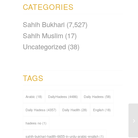
CATEGORIES
Sahih Bukhari
(7,527)
Sahih Muslim
(17)
Uncategorized
(38)
TAGS
Arabic
(18)
DailyHadees
(4486)
Daily Hadees
(58)
Daily Hadess
(4357)
Daily Hadith
(28)
English
(18)
hadees no
(1)
sahih-bukhari-hadith-6655-in-urdu-arabic-english
(1)