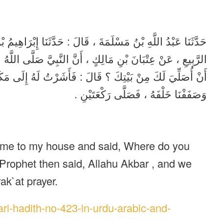
حَدَّثَنَا عَبْدُ اللَّهِ بْنُ مَسْلَمَةَ ، قَالَ : حَدَّثَنَا إِبْرَاهِ
الرَّبِيعِ ، عَنْ عِتْبَانَ بْنِ مَالِكٍ ، أَنَّ النَّبِيَّ صَلَّى اللَّهُ ع
أَنْ أُصَلِّيَ لَكَ مِنْ بَيْتِكَ ؟ قَالَ : فَأَشَرْتُ لَهُ إِلَى مَكَانٍ 
وَصَفَفْنَا خَلْفَهُ ، فَصَلَّى رَكْعَتَيْنِ .
came to my house and said, Where do you
e Prophet then said, Allahu Akbar , and we
ak`at prayer.
ri-hadith-no-423-in-urdu-arabic-and-