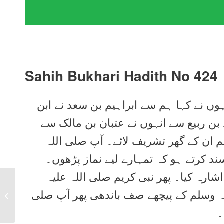
Sahih Bukhari Hadith No 424
ہوں نے کہا ہم سے ابراہیم بن سعد نے ابن
بن ربیع سے انہوں نے عتبان بن مالک سے
(م ان کے گھر تشریف لائے۔ آپ صلی اللہ
سند کرتے ہو کہ تمہارے لیے نماز پڑھوں۔
شارہ کیا۔ پھر نبی کریم صلی اللہ علیہ
Sahih Bukhari Hadith
یہ وسلم کے پیچھے صف باندھی پھر آپ صلی
No 423 in Urdu, Arabic
and English
۔