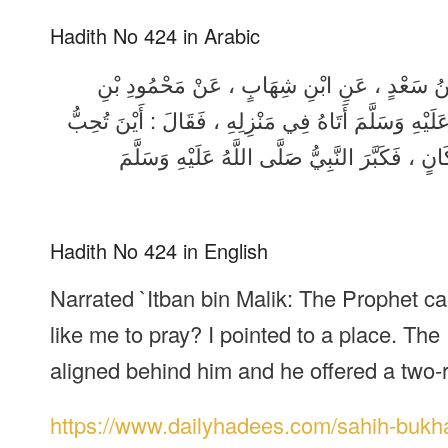
Hadith No 424 in Arabic
يمُ بْنُ سَعْدٍ ، عَنِ ابْنِ شِهَابٍ ، عَنْ مَحْمُودِ بْنِ
َلَيْهِ وَسَلَّمَ أَتَاهُ فِي مَنْزِلِهِ ، فَقَالَ : أَيْنَ تُحِبُّ
، فَكَبَّرَ النَّبِيُّ صَلَّى اللَّهُ عَلَيْهِ وَسَلَّمَ
Hadith No 424 in English
Narrated `Itban bin Malik: The Prophet 
like me to pray? I pointed to a place. Th
aligned behind him and he offered a two-r
https://www.dailyhadees.com/sahih-bukha