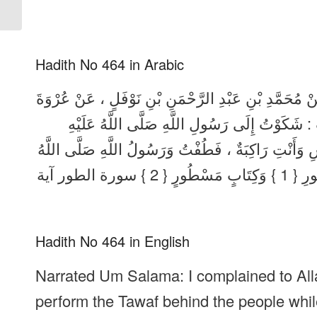
and English
Hadith No 464 in Arabic
َنْ مُحَمَّدِ بْنِ عَبْدِ الرَّحْمَنِ بْنِ نَوْفَلٍ ، عَنْ عُرْوَةَ
،  شَكَوْتُ إِلَى رَسُولِ اللَّهِ صَلَّى اللَّهُ عَلَيْهِ
وَأَنْتِ رَاكِبَةٌ ، فَطُفْتُ وَرَسُولُ اللَّهِ صَلَّى اللَّهُ
عَلَيْهِ وَسَلَّمَ ، يُصَلِّي إِلَى جَنْبِ الْبَيْتِ يَقْرَأُ بِ وَالطُّورِ { 1 } وَكِتَابٍ مَسْطُورٍ { 2 } سورة الطور آية
Hadith No 464 in English
Narrated Um Salama: I complained to Alla
perform the Tawaf behind the people while