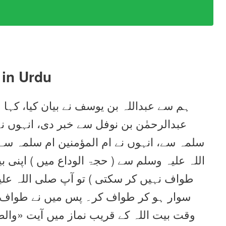
in Urdu
ہم سے عبداللہ بن یوسف نے بیان کیا، کہا 
عبدالرحمٰن بن نوفل سے خبر دی، انہوں نے
سلمہ سے، انہوں نے ام المؤمنین ام سلمہ س
اللہ علیہ وسلم سے ( حجۃ الوداع میں ) اپنی ب
طواف نہیں کر سکتی ) تو آپ صلی اللہ علیہ
سوار ہو کر طواف کر۔ پس میں نے طواف کی
وقت بیت اللہ کے قریب نماز میں آیت «وال