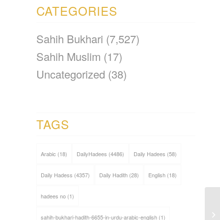
CATEGORIES
Sahih Bukhari
(7,527)
Sahih Muslim
(17)
Uncategorized
(38)
TAGS
Arabic
(18)
DailyHadees
(4486)
Daily Hadees
(58)
Daily Hadess
(4357)
Daily Hadith
(28)
English
(18)
hadees no
(1)
sahih-bukhari-hadith-6655-in-urdu-arabic-english
(1)