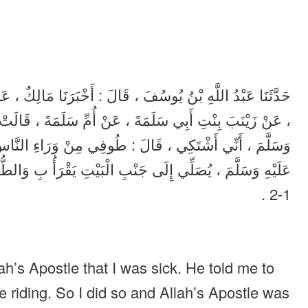
حَدَّثَنَا عَبْدُ اللَّهِ بْنُ يُوسُفَ ، قَالَ : أَخْبَرَنَا مَالِكٌ ، ع
عَنْ زَيْنَبَ بِنْتِ أَبِي سَلَمَةَ ، عَنْ أُمِّ سَلَمَةَ ، قَالَتْ :
وَسَلَّمَ ، أَنِّي أَشْتَكِي ، قَالَ : طُوفِي مِنْ وَرَاءِ النَّاسِ 
1-2 .
h’s Apostle that I was sick. He told me to
 riding. So I did so and Allah’s Apostle was