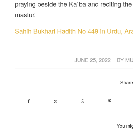
praying beside the Ka`ba and reciting the 
mastur.
Sahih Bukhari Hadith No 449 in Urdu, Ar
/
JUNE 25, 2022
BY
MU
Share 
You mig