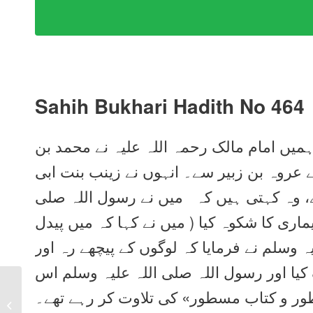
Sahih Bukhari Hadith No 464
ہمیں امام مالک رحمہ اللہ علیہ نے محمد بن
 عروہ بن زبیر سے۔ انہوں نے زینب بنت ابی
ے، وہ کہتی ہیں کہ میں نے رسول اللہ صلی
یماری کا شکوہ کیا ( میں نے کہا کہ میں پیدل
 وسلم نے فرمایا کہ لوگوں کے پیچھے رہ اور
ا اور رسول اللہ صلی اللہ علیہ وسلم اس
Sahih Bukhari Hadith
طور و کتاب مسطور» کی تلاوت کر رہے تھے۔
No 463 in Urdu, Arabic