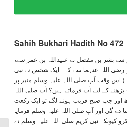
Sahih Bukhari Hadith No 472
م سے بشر بن مفضل نے عبیداللہ بن عمر سے
عمر رضی اللہ عنہما سے کہ ایک شخص نے نبی
 ) اس وقت آپ صلی اللہ علیہ وسلم منبر پر
پڑھنے کے لیے آپ فرماتے ہیں؟ آپ صلی اللہ
ڑھ اور جب صبح قریب ہونے لگے تو ایک رکعت
 دے گی اور آپ صلی اللہ علیہ وسلم فرمایا
رو کیونکہ نبی کریم صلی اللہ علیہ وسلم نے