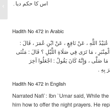
Sahih Bukhari Hadith
اس کا حکم دیا۔
No 471 in Urdu, Arabic
and English
Hadith No 472 in Arabic
نْ عُبَيْدُ اللَّهِ ، عَنْ نَافِعٍ ، عَنْ ابْنِ عُمَرَ ، قَالَ
 الْمِنْبَرِ ، مَا تَرَى فِي صَلَاةِ اللَّيْلِ ؟ قَالَ : مَثْنَى
مَا صَلَّى ، وَإِنَّهُ كَانَ يَقُولُ : اجْعَلُوا آخِرَ
مَرَ بِهِ
Hadith No 472 in English
Narrated Nafi`: Ibn `Umar said, While th
him how to offer the night prayers. He rep