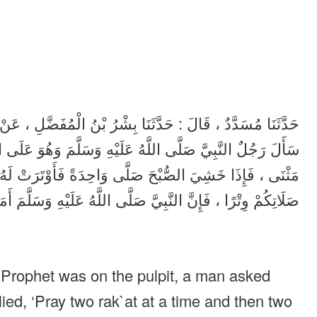
حَدَّثَنَا مُسَدَّدٌ ، قَالَ : حَدَّثَنَا بِشْرُ بْنُ الْمُفَضَّلِ ، عَ :
سَأَلَ رَجُلٌ النَّبِيَّ صَلَّى اللَّهُ عَلَيْهِ وَسَلَّمَ وَهُوَ عَلَى
مَثْنَى ، فَإِذَا خَشِيَ الصُّبْحَ صَلَّى وَاحِدَةً فَأَوْتَرَتْ لَهُ 
صَلَاتِكُمْ وِتْرًا ، فَإِنَّ النَّبِيَّ صَلَّى اللَّهُ عَلَيْهِ وَسَلَّمَ أَ .
e Prophet was on the pulpit, a man asked
lied, ‘Pray two rak`at at a time and then two