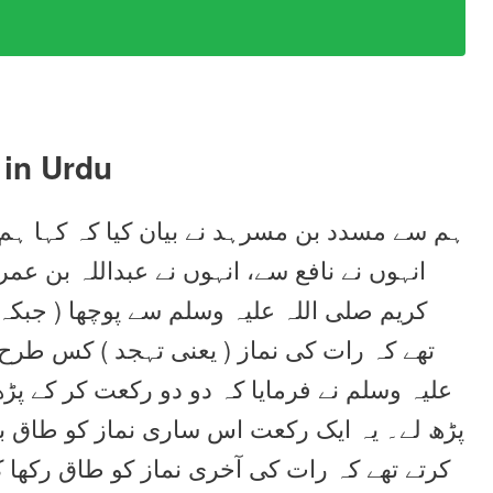
in Urdu
ہم سے مسدد بن مسرہد نے بیان کیا کہ کہا ہ،
انہوں نے نافع سے، انہوں نے عبداللہ بن 
کریم صلی اللہ علیہ وسلم سے پوچھا ( جبکہ
تھے کہ رات کی نماز ( یعنی تہجد ) کس طرح 
علیہ وسلم نے فرمایا کہ دو دو رکعت کر کے پ
پڑھ لے۔ یہ ایک رکعت اس ساری نماز کو طاق بنا
کرتے تھے کہ رات کی آخری نماز کو طاق رکھا ک