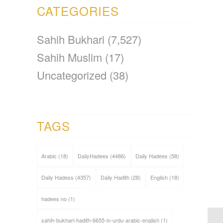
CATEGORIES
Sahih Bukhari
(7,527)
Sahih Muslim
(17)
Uncategorized
(38)
TAGS
Arabic
(18)
DailyHadees
(4486)
Daily Hadees
(58)
Daily Hadess
(4357)
Daily Hadith
(28)
English
(18)
hadees no
(1)
sahih-bukhari-hadith-6655-in-urdu-arabic-english
(1)