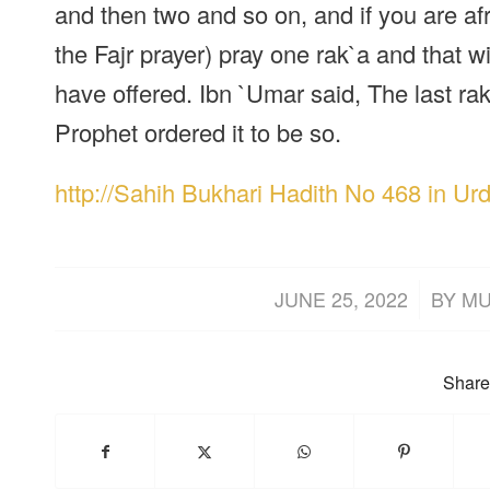
and then two and so on, and if you are af
the Fajr prayer) pray one rak`a and that wil
have offered. Ibn `Umar said, The last rak
Prophet ordered it to be so.
http://Sahih Bukhari Hadith No 468 in Ur
/
JUNE 25, 2022
BY
MU
Share 