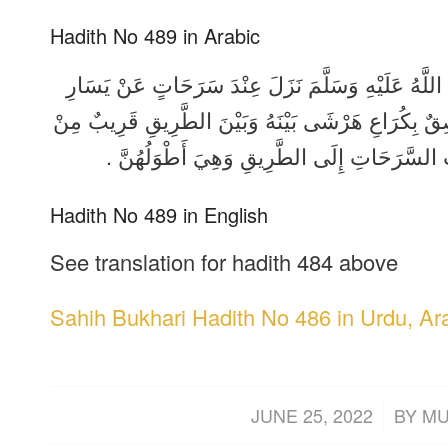
Hadith No 489 in Arabic
ى اللَّهُ عَلَيْهِ وَسَلَّمَ نَزَلَ عِنْدَ سَرَحَاتٍ عَنْ يَسَارِ
ِكُرَاعِ هَرْشَى بَيْنَهُ وَبَيْنَ الطَّرِيقِ قَرِيبٌ مِنْ
رَبُ السَّرَحَاتِ إِلَى الطَّرِيقِ وَهِيَ أَطْوَلُهُنَّ
Hadith No 489 in English
See translation for hadith 484 above
Sahih Bukhari Hadith No 486 in Urdu, Ar
/
JUNE 25, 2022
BY
MU