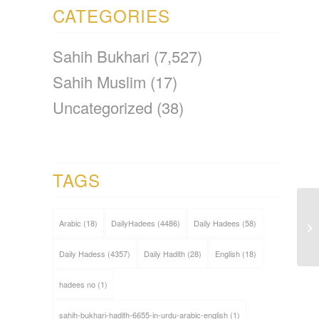
CATEGORIES
Sahih Bukhari
(7,527)
Sahih Muslim
(17)
Uncategorized
(38)
TAGS
Arabic
(18)
DailyHadees
(4486)
Daily Hadees
(58)
Daily Hadess
(4357)
Daily Hadith
(28)
English
(18)
hadees no
(1)
sahih-bukhari-hadith-6655-in-urdu-arabic-english
(1)