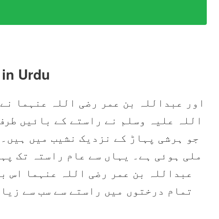
in Urdu
اور عبداللہ بن عمر رضی اللہ عنہما نے
اللہ علیہ وسلم نے راستے کے بائیں طرف
جو ہرشی پہاڑ کے نزدیک نشیب میں ہیں۔ 
ملی ہوئی ہے۔ یہاں سے عام راستہ تک پہن
عبداللہ بن عمر رضی اللہ عنہما اس بڑ
تمام درختوں میں راستے سے سب سے زیاد