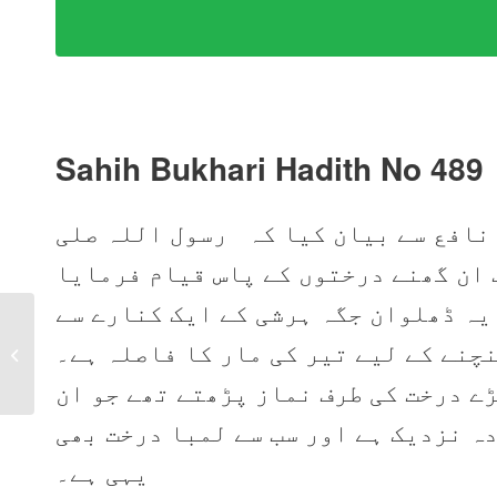
Sahih Bukhari Hadith No 489
 نافع سے بیان کیا کہ رسول اللہ صلی
 ان گھنے درختوں کے پاس قیام فرمایا
یہ ڈھلوان جگہ ہرشی کے ایک کنارے سے
Sahih Bukhari Hadith
چنے کے لیے تیر کی مار کا فاصلہ ہے۔
No 488 in Urdu, Arabic
and English
ے درخت کی طرف نماز پڑھتے تھے جو ان
ہ نزدیک ہے اور سب سے لمبا درخت بھی
یہی ہے۔