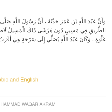
وَأَنَّ عَبْدَ اللَّهِ بْنَ عُمَرَ حَدَّثَهُ ، أَنَّ رَسُولَ اللَّهِ صَلَّ
الطَّرِيقِ فِي مَسِيلٍ دُونَ هَرْشَى ذَلِكَ الْمَسِيلُ لَاصِقٌ ب
غَلْوَةٍ ، وَكَانَ عَبْدُ اللَّهِ يُصَلِّي إِلَى سَرْحَةٍ هِيَ أَقْ .
abic and English
HAMMAD WAQAR AKRAM