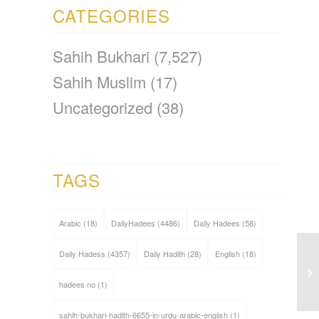
CATEGORIES
Sahih Bukhari
(7,527)
Sahih Muslim
(17)
Uncategorized
(38)
TAGS
Arabic
(18)
DailyHadees
(4486)
Daily Hadees
(58)
Daily Hadess
(4357)
Daily Hadith
(28)
English
(18)
hadees no
(1)
sahih-bukhari-hadith-6655-in-urdu-arabic-english
(1)