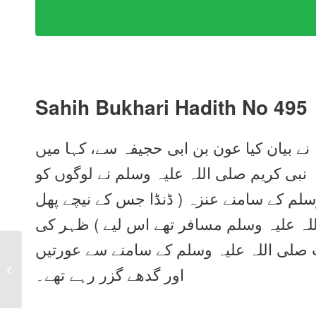
Sahih Bukhari Hadith No 495
 نے بیان کیا عون بن ابی حجیفہ سے، کہا میں
 نبی کریم صلی اللہ علیہ وسلم نے لوگوں کو
سلم کے سامنے عنزہ ( ڈنڈا جس کے نیچے پھل
 اللہ علیہ وسلم مسافر تھے اس لیے ) ظہر کی
 صلی اللہ علیہ وسلم کے سامنے سے عورتیں
Sahih Bukhari Hadith
No 494 in Urdu, Arabic
اور گدھے گزر رہے تھے۔
and English