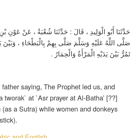
حَدَّثَنَا أَبُو الْوَلِيدِ ، قَالَ : حَدَّثَنَا شُعْبَةُ ، عَنْ عَوْنِ بْ
صَلَّى اللَّهُ عَلَيْهِ وَسَلَّمَ صَلَّى بِهِمْ بِالْبَطْحَاءِ ، وَبَيْنَ يَ
تَمُرُّ بَيْنَ يَدَيْهِ الْمَرْأَةُ وَالْحِمَارُ .
 father saying, The Prophet led us, and
 tworak` at `Asr prayer at Al-Batha’ [??]
him (as a Sutra) while women and donkeys
stick).
abic and English