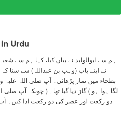
in Urdu
ہم سے ابوالولید نے بیان کیا، کہا ہم سے شعبہ
نے اپنے باپ (وہب بن عبداللہ) سے سنا کہ
بطحاء میں نماز پڑھائی۔ آپ صلی اللہ علیہ و
لگا ہوا ہو ) گاڑ دیا گیا تھا۔ ( چونکہ آپ صلی
دو رکعت اور عصر کی دو رکعت ادا کیں۔ آپ