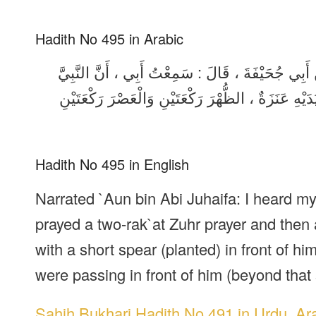
Hadith No 495 in Arabic
نِ أَبِي جُحَيْفَةَ ، قَالَ : سَمِعْتُ أَبِي ، أَنَّ النَّبِيَّ
دَيْهِ عَنَزَةٌ ، الظُّهْرَ رَكْعَتَيْنِ وَالْعَصْرَ رَكْعَتَيْنِ
Hadith No 495 in English
Narrated `Aun bin Abi Juhaifa: I heard my
prayed a two-rak`at Zuhr prayer and then a
with a short spear (planted) in front of 
were passing in front of him (beyond that 
Sahih Bukhari Hadith No 491 in Urdu, Ar