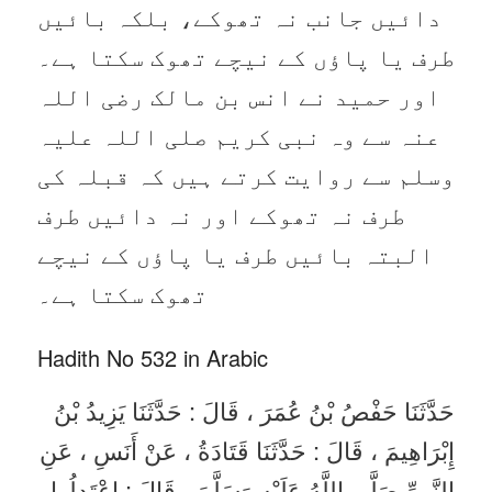
دائیں جانب نہ تھوکے، بلکہ بائیں
طرف یا پاؤں کے نیچے تھوک سکتا ہے۔
اور حمید نے انس بن مالک رضی اللہ
عنہ سے وہ نبی کریم صلی اللہ علیہ
وسلم سے روایت کرتے ہیں کہ قبلہ کی
طرف نہ تھوکے اور نہ دائیں طرف
البتہ بائیں طرف یا پاؤں کے نیچے
تھوک سکتا ہے۔
Hadith No 532 in Arabic
حَدَّثَنَا حَفْصُ بْنُ عُمَرَ ، قَالَ : حَدَّثَنَا يَزِيدُ بْنُ
إِبْرَاهِيمَ ، قَالَ : حَدَّثَنَا قَتَادَةُ ، عَنْ أَنَسِ ، عَنِ
النَّبِيِّ صَلَّى اللَّهُ عَلَيْهِ وَسَلَّمَ ، قَالَ : اعْتَدِلُوا