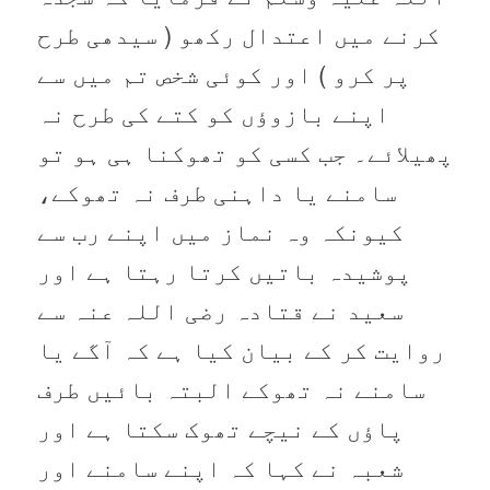
کرنے میں اعتدال رکھو ( سیدھی طرح
پر کرو ) اور کوئی شخص تم میں سے
اپنے بازوؤں کو کتے کی طرح نہ
پھیلائے۔ جب کسی کو تھوکنا ہی ہو تو
سامنے یا داہنی طرف نہ تھوکے،
کیونکہ وہ نماز میں اپنے رب سے
پوشیدہ باتیں کرتا رہتا ہے اور
سعید نے قتادہ رضی اللہ عنہ سے
روایت کر کے بیان کیا ہے کہ آگے یا
سامنے نہ تھوکے البتہ بائیں طرف
پاؤں کے نیچے تھوک سکتا ہے اور
شعبہ نے کہا کہ اپنے سامنے اور