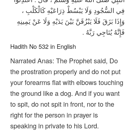
فِي السُّجُودِ وَلَا يَبْسُطْ ذِرَاعَيْهِ كَالْكَلْبِ ،
وَإِذَا بَزَقَ فَلَا يَبْزُقَنَّ بَيْنَ يَدَيْهِ وَلَا عَنْ يَمِينِهِ
فَإِنَّهُ يُنَاجِي رَبَّهُ .
Hadith No 532 in English
Narrated Anas: The Prophet said, Do
the prostration properly and do not put
your forearms flat with elbows touching
the ground like a dog. And if you want
to spit, do not spit in front, nor to the
right for the person in prayer is
speaking in private to his Lord.