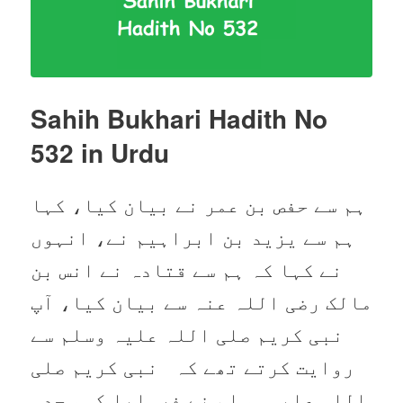
Sahih Bukhari Hadith No
532
in Urdu
ہم سے حفص بن عمر نے بیان کیا، کہا
ہم سے یزید بن ابراہیم نے، انہوں
نے کہا کہ ہم سے قتادہ نے انس بن
مالک رضی اللہ عنہ سے بیان کیا، آپ
نبی کریم صلی اللہ علیہ وسلم سے
روایت کرتے تھے کہ نبی کریم صلی
اللہ علیہ وسلم نے فرمایا کہ سجدہ