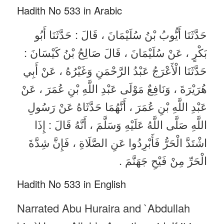
Hadith No 533 in Arabic
حَدَّثَنَا أَيُّوبُ بْنُ سُلَيْمَانَ ، قَالَ : حَدَّثَنَا أَبُو
بَكْرٍ ، عَنْ سُلَيْمَانَ ، قَالَ صَالِحُ بْنُ كَيْسَانَ :
حَدَّثَنَا الْأَعْرَجُ عَبْدُ الرَّحْمَنِ وَغَيْرُهُ ، عَنْ أَبِي
هُرَيْرَةَ ، وَنَافِعٌ مَوْلَى عَبْدِ اللَّهِ بْنِ عُمَرَ ، عَنْ
عَبْدِ اللَّهِ بْنِ عُمَرَ ، أَنَّهُمَا حَدَّثَاهُ عَنْ رَسُولِ
اللَّهِ صَلَّى اللَّهُ عَلَيْهِ وَسَلَّمَ ، أَنَّهُ قَالَ : إِذَا
اشْتَدَّ الْحَرُّ فَأَبْرِدُوا عَنِ الصَّلَاةِ ، فَإِنَّ شِدَّةَ
الْحَرِّ مِنْ فَيْحِ جَهَنَّمَ .
Hadith No 533 in English
Narrated Abu Huraira and `Abdullah