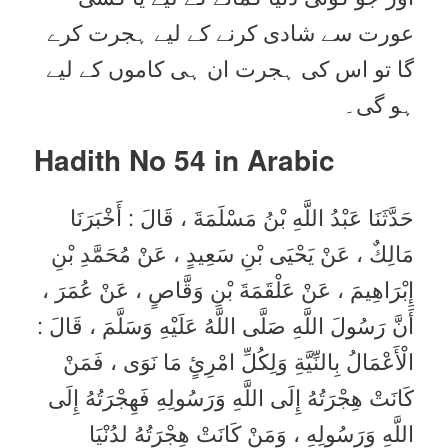
عورت سے شادی کرنے کے لیے ہجرت کرے
گا تو اس کی ہجرت ان ہی کاموں کے لیے
ہو گی۔
Hadith No 54
in Arabic
حَدَّثَنَا عَبْدُ اللَّهِ بْنُ مَسْلَمَةَ ، قَالَ : أَخْبَرَنَا
مَالِكٌ ، عَنْ يَحْيَى بْنِ سَعِيدٍ ، عَنْ مُحَمَّدِ بْنِ
إِبْرَاهِيمَ ، عَنْ عَلْقَمَةَ بْنِ وَقَّاصٍ ، عَنْ عُمَرَ ،
أَنَّ رَسُولَ اللَّهِ صَلَّى اللَّهُ عَلَيْهِ وَسَلَّمَ ، قَالَ :
الْأَعْمَالُ بِالنِّيَّةِ وَلِكُلِّ امْرِئٍ مَا نَوَى ، فَمَنْ
كَانَتْ هِجْرَتُهُ إِلَى اللَّهِ وَرَسُولِهِ فَهِجْرَتُهُ إِلَى
اللَّهِ وَرَسُولِهِ ، وَمَنْ كَانَتْ هِجْرَتُهُ لدُنْيَا