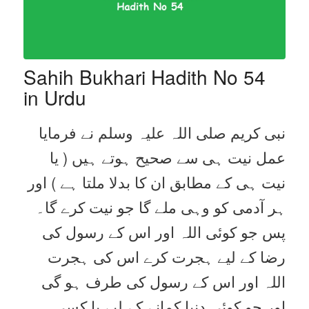
Sahih Bukhari Hadith No 54
in Urdu
نبی کریم صلی اللہ علیہ وسلم نے فرمایا
عمل نیت ہی سے صحیح ہوتے ہیں ( یا
نیت ہی کے مطابق ان کا بدلا ملتا ہے ) اور
ہر آدمی کو وہی ملے گا جو نیت کرے گا۔
پس جو کوئی اللہ اور اس کے رسول کی
رضا کے لیے ہجرت کرے اس کی ہجرت
اللہ اور اس کے رسول کی طرف ہو گی
اور جو کوئی دنیا کمانے کے لیے یا کسی