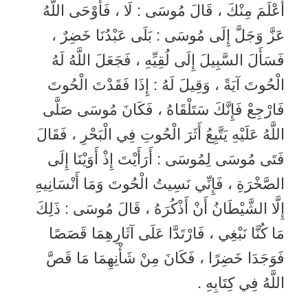
أَعْلَمَ مِنْكَ ، قَالَ مُوسَى : لَا ، فَأَوْحَى اللَّهُ
عَزَّ وَجَلَّ إِلَى مُوسَى : بَلَى عَبْدُنَا خَضِرٌ ،
فَسَأَلَ السَّبِيلَ إِلَى لُقِيِّهِ ، فَجَعَلَ اللَّهُ لَهُ
الْحُوتَ آيَةً ، وَقِيلَ لَهُ : إِذَا فَقَدْتَ الْحُوتَ
فَارْجِعْ فَإِنَّكَ سَتَلْقَاهُ ، فَكَانَ مُوسَى صَلَّى
اللَّهُ عَلَيْهِ يَتَّبِعُ أَثَرَ الْحُوتِ فِي الْبَحْرِ ، فَقَالَ
فَتَى مُوسَى لِمُوسَى : أَرَأَيْتَ إِذْ أَوَيْنَا إِلَى
الصَّخْرَةِ ، فَإِنِّي نَسِيتُ الْحُوتَ وَمَا أَنْسَانِيهِ
إِلَّا الشَّيْطَانُ أَنْ أَذْكُرَهُ ، قَالَ مُوسَى : ذَلِكَ
مَا كُنَّا نَبْغِي ، فَارْتَدَّا عَلَى آثَارِهِمَا قَصَصًا
فَوَجَدَا خَضِرًا ، فَكَانَ مِنْ شَأْنِهِمَا مَا قَصَّ
اللَّهُ فِي كِتَابِهِ .