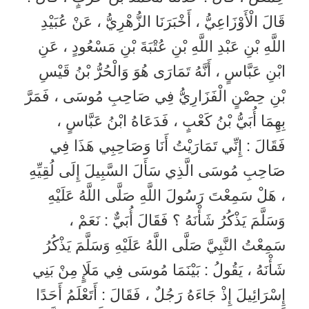
قَالَ الْأَوْزَاعِيُّ ، أَخْبَرَنَا الزُّهْرِيُّ ، عَنْ عُبَيْدِ
اللَّهِ بْنِ عَبْدِ اللَّهِ بْنِ عُتْبَةَ بْنِ مَسْعُودٍ ، عَنِ
ابْنِ عَبَّاسٍ ، أَنَّهُ تَمَارَى هُوَ وَالْحُرُّ بْنُ قَيْسِ
بْنِ حِصْنٍ الْفَزَارِيُّ فِي صَاحِبِ مُوسَى ، فَمَرَّ
بِهِمَا أُبَيُّ بْنُ كَعْبٍ ، فَدَعَاهُ ابْنُ عَبَّاسٍ ،
فَقَالَ : إِنِّي تَمَارَيْتُ أَنَا وَصَاحِبِي هَذَا فِي
صَاحِبِ مُوسَى الَّذِي سَأَلَ السَّبِيلَ إِلَى لُقِيِّهِ
، هَلْ سَمِعْتَ رَسُولَ اللَّهِ صَلَّى اللَّهُ عَلَيْهِ
وَسَلَّمَ يَذْكُرُ شَأْنَهُ ؟ فَقَالَ أُبَيٌّ : نَعَمْ ،
سَمِعْتُ النَّبِيَّ صَلَّى اللَّهُ عَلَيْهِ وَسَلَّمَ يَذْكُرُ
شَأْنَهُ ، يَقُولُ : بَيْنَمَا مُوسَى فِي مَلَإٍ مِنْ بَنِي
إِسْرَائِيلَ إِذْ جَاءَهُ رَجُلٌ ، فَقَالَ : أَتَعْلَمُ أَحَدًا