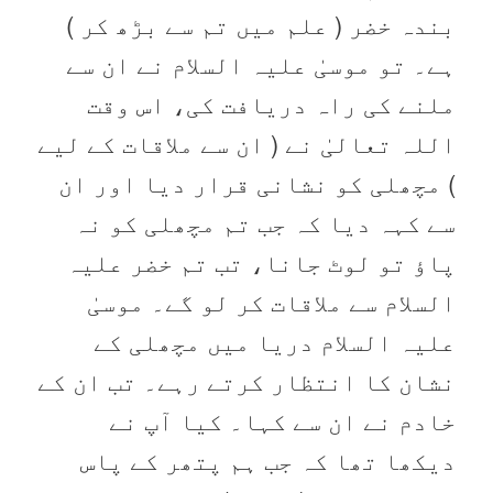
بندہ خضر ( علم میں تم سے بڑھ کر )
ہے۔ تو موسیٰ علیہ السلام نے ان سے
ملنے کی راہ دریافت کی، اس وقت
اللہ تعالیٰ نے ( ان سے ملاقات کے لیے
) مچھلی کو نشانی قرار دیا اور ان
سے کہہ دیا کہ جب تم مچھلی کو نہ
پاؤ تو لوٹ جانا، تب تم خضر علیہ
السلام سے ملاقات کر لو گے۔ موسیٰ
علیہ السلام دریا میں مچھلی کے
نشان کا انتظار کرتے رہے۔ تب ان کے
خادم نے ان سے کہا۔ کیا آپ نے
دیکھا تھا کہ جب ہم پتھر کے پاس