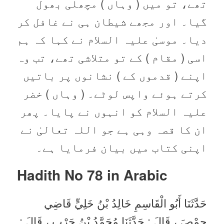
تھے، تو میں ( وہاں ) مچھلی بھول
گیا۔ اور مجھے شیطان ہی نے غافل کر
دیا۔ موسیٰ علیہ السلام نے کہا کہ ہم
اسی ( مقام ) کے تو متلاشی تھے، تب وہ
اپنے ( قدموں کے ) نشانوں پر باتیں
کرتے ہوئے واپس لوٹے۔ ( وہاں ) خضر
علیہ السلام کو انہوں نے پایا۔ پھر
ان کا قصہ وہی ہے جو اللہ تعالیٰ نے
اپنی کتاب میں بیان فرمایا ہے۔
Hadith No 78
in Arabic
حَدَّثَنَا أَبُو الْقَاسِمِ خَالِدُ بْنُ خَلِيٍّ قَاضِي
حِمْصَ ، قَالَ : حَدَّثَنَا مُحَمَّدُ بْنُ حَرْبٍ ، قَالَ :