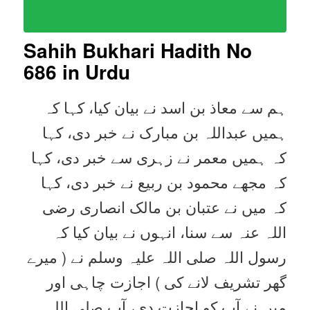
Sahih Bukhari Hadith No
686 in Urdu
ہم سے معاذ بن اسد نے بیان کیا، کہا کہ
ہمیں عبداللہ بن مبارک نے خبر دی، کہا
کہ ہمیں معمر نے زہری سے خبر دی، کہا
کہ مجھے محمود بن ربیع نے خبر دی، کہا
کہ میں نے عتبان بن مالک انصاری رضی
اللہ عنہ سے سنا، انہوں نے بیان کیا کہ
رسول اللہ صلی اللہ علیہ وسلم نے ( میرے
گھر تشریف لانے کی ) اجازت چاہی اور
میں نے آپ کو اجازت دی، آپ صلی اللہ