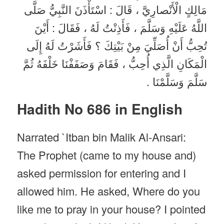
مَالِكٍ الْأَنْصارِيَّ ، قَالَ : اسْتَأْذَنَ النَّبِيُّ صَلَّى
اللَّهُ عَلَيْهِ وَسَلَّمَ ، فَأَذِنْتُ لَهُ ، فَقَالَ : أَيْنَ
تُحِبُّ أَنْ أُصَلِّيَ مِنْ بَيْتِكَ ؟ فَأَشَرْتُ لَهُ إِلَى
الْمَكَانِ الَّذِي أُحِبُّ ، فَقَامَ وَصَفَفْنَا خَلْفَهُ ثُمَّ
سَلَّمَ وَسَلَّمْنَا .
Hadith No 686 in English
Narrated `Itban bin Malik Al-Ansari:
The Prophet (came to my house and)
asked permission for entering and I
allowed him. He asked, Where do you
like me to pray in your house? I pointed