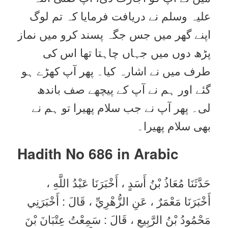
علیہ وسلم نے دریافت فرمایا کہ تم لوگ
اپنے گھر میں جس جگہ پسند کرو میں نماز
پڑھ دوں میں جہاں چاہتا تھا اس کی
طرف میں نے اشارہ کیا۔ پھر آپ کھڑے ہو
گئے اور ہم نے آپ کے پیچھے صف باندھ
لی۔ پھر آپ نے جب سلام پھیرا تو ہم نے
بھی سلام پھیرا۔
Hadith No 686 in
Arabic
حَدَّثَنَا مُعَاذُ بْنُ أَسَدٍ ، أَخْبَرَنَا عَبْدُ اللَّهِ ،
أَخْبَرَنَا مَعْمَرٌ ، عَنِ الزُّهْرِيِّ ، قَالَ : أَخْبَرَنِي
مَحْمُودُ بْنُ الرَّبِيعِ ، قَالَ : سَمِعْتُ عِتْبَانَ بْنَ