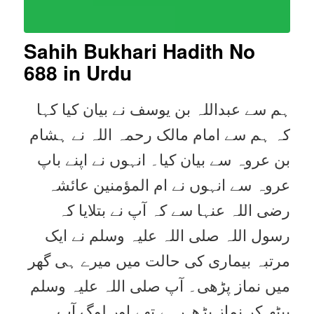
Sahih Bukhari Hadith No
688 in Urdu
ہم سے عبداللہ بن یوسف نے بیان کیا کہا
کہ ہم سے امام مالک رحمہ اللہ نے ہشام
بن عروہ سے بیان کیا۔ انہوں نے اپنے باپ
عروہ سے انہوں نے ام المؤمنین عائشہ
رضی اللہ عنہا سے کہ آپ نے بتلایا کہ
رسول اللہ صلی اللہ علیہ وسلم نے ایک
مرتبہ بیماری کی حالت میں میرے ہی گھر
میں نماز پڑھی۔ آپ صلی اللہ علیہ وسلم
بیٹھ کر نماز پڑھ رہے تھے اور لوگ آپ