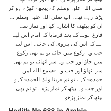
صلی اللہ علیہ وسلم کے پیچھے کھڑے ہو کر
پڑھ رہے تھے۔ آپ صلی اللہ علیہ وسلم نے
ان کو بیٹھنے کا اشارہ کیا اور نماز سے
فارغ ہونے کے بعد فرمایا کہ امام اس لیے
ہے کہ اس کی پیروی کی جائے۔ اس لیے
جب وہ رکوع میں جائے تو تم بھی رکوع
میں جاؤ اور جب وہ سر اٹھائے تو تم بھی
سر اٹھاؤ اور جب وہ «سمع الله لمن
حمده‏» کہے تو تم «ربنا ولك الحمد‏» کہو
اور جب وہ بیٹھ کر نماز پڑھے تو تم بھی
بیٹھ کر نماز پڑھو۔
Hadith No 688 in
Arabic