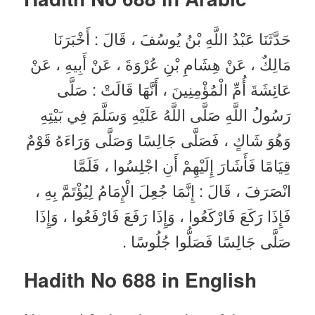
حَدَّثَنَا عَبْدُ اللَّهِ بْنُ يُوسُفَ ، قَالَ : أَخْبَرَنَا
مَالِكٌ ، عَنْ هِشَامِ بْنِ عُرْوَةَ ، عَنْ أَبِيهِ ، عَنْ
عَائِشَةَ أُمِّ الْمُؤْمِنِينَ ، أَنَّهَا قَالَتْ : صَلَّى
رَسُولُ اللَّهِ صَلَّى اللَّهُ عَلَيْهِ وَسَلَّمَ فِي بَيْتِهِ
وَهُوَ شَاكٍ ، فَصَلَّى جَالِسًا وَصَلَّى وَرَاءَهُ قَوْمٌ
قِيَامًا فَأَشَارَ إِلَيْهِمْ أَنِ اجْلِسُوا ، فَلَمَّا
انْصَرَفَ ، قَالَ : إِنَّمَا جُعِلَ الْإِمَامُ لِيُؤْتَمَّ بِهِ ،
فَإِذَا رَكَعَ فَارْكَعُوا ، وَإِذَا رَفَعَ فَارْفَعُوا ، وَإِذَا
صَلَّى جَالِسًا فَصَلُّوا جُلُوسًا .
Hadith No 688 in English