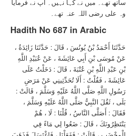
ساتھ تھے۔ میں نے کہا نہیں۔ آپ نے فرمایا
وہ علی رضی اللہ عنہ تھے۔
Hadith No 687 in
Arabic
حَدَّثَنَا أَحْمَدُ بْنُ يُونُسَ ، قَالَ : حَدَّثَنَا زَائِدَةُ ،
عَنْ مُوسَى بْنِ أَبِي عَائِشَةَ ، عَنْ عُبَيْدِ اللَّهِ
بْنِ عَبْدِ اللَّهِ بْنِ عُتْبَةَ ، قَالَ : دَخَلْتُ عَلَى
عَائِشَةَ ، فَقُلْتُ : أَلَا تُحَدِّثِينِي عَنْ مَرَضِ
رَسُولِ اللَّهِ صَلَّى اللَّهُ عَلَيْهِ وَسَلَّمَ ، قَالَتْ :
بَلَى ، ثَقُلَ النَّبِيُّ صَلَّى اللَّهُ عَلَيْهِ وَسَلَّمَ ،
فَقَالَ : أَصَلَّى النَّاسُ ، قُلْنَا : لَا ، هُمْ
يَنْتَظِرُونَكَ ، قَالَ : ضَعُوا لِي مَاءً فِي
الْمِخْضَبِ ، قَالَتْ : فَفَعَلْنَا ، فَاغْتَسَلَ فَذَهَبَ