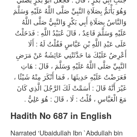
وَهُوَ يَأْتَمُّ بِصَلَاةِ النَّبِيِّ صَلَّى اللَّهُ عَلَيْهِ وَسَلَّمَ
وَالنَّاسُ بِصَلَاةِ أَبِي بَكْرٍ وَالنَّبِيُّ صَلَّى اللَّهُ
عَلَيْهِ وَسَلَّمَ قَاعِدٌ ، قَالَ عُبَيْدُ اللَّهِ : فَدَخَلْتُ
عَلَى عَبْدِ اللَّهِ بْنِ عَبَّاسٍ فَقُلْتُ لَهُ : أَلَا
أَعْرِضُ عَلَيْكَ مَا حَدَّثَتْنِي عَائِشَةُ عَنْ مَرَضِ
النَّبِيِّ صَلَّى اللَّهُ عَلَيْهِ وَسَلَّمَ ، قَالَ : هَاتِ
فَعَرَضْتُ عَلَيْهِ حَدِيثَهَا ، فَمَا أَنْكَرَ مِنْهُ شَيْئًا ،
غَيْرَ أَنَّهُ قَالَ : أَسَمَّتْ لَكَ الرَّجُلَ الَّذِي كَانَ
مَعَ الْعَبَّاسِ ، قُلْتُ : لَا ، قَالَ : هُوَ عَلِيُّ .
Hadith No 687 in English
Narrated ‘Ubaidullah Ibn `Abdullah bin