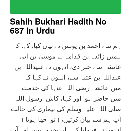
Sahih Bukhari Hadith No
687 in Urdu
ہم سے احمد بن یونس نے بیان کیا، کہا کہ
ہمیں زائدہ بن قدامہ نے موسیٰ بن ابی
عائشہ سے خبر دی، انہوں نے عبیداللہ بن
عبداللہ بن عتبہ سے، انہوں نے کہا کہ
میں عائشہ رضی اللہ عنہا کی خدمت
میں حاضر ہوا اور کہا، کاش! رسول اللہ
صلی اللہ علیہ وسلم کی بیماری کی حالت
آپ ہم سے بیان کرتیں، ( تو اچھا ہوتا )
انہوں نے فرمایا کہ ہاں ضرور سن لو۔ آپ