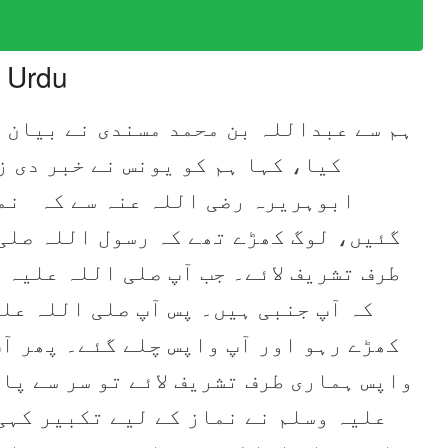
n Urdu
ہم سے عبداللہ بن محمد مسندی نے بیان ک
کیا، کہا ہم کو یونس نے خبر دی ز
ابوہریرہ رضی اللہ عنہ سے کہ نما
گئیں، لوگ کھڑے تھے کہ رسول اللہ صلی
طرف تشریف لائے۔ جب آپ صلی اللہ علیہ 
کہ آپ جنبی ہیں۔ پس آپ صلی اللہ عل
کھڑے رہو اور آپ واپس چلے گئے۔ پھر آپ
واپس ہماری طرف تشریف لائے تو سر سے پا
علیہ وسلم نے نماز کے لیے تکبیر کہی 