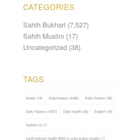
CATEGORIES
Sahih Bukhari
(7,527)
Sahih Muslim
(17)
Uncategorized
(38)
TAGS
Arabic
(18)
DailyHadees
(4486)
Daily Hadees
(58)
Daily Hadess
(4357)
Daily Hadith
(28)
English
(18)
hadees no
(1)
sahih-bukhari-hadith-6655-in-urdu-arabic-english
(1)