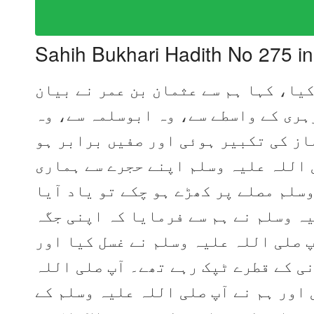
Sahih Bukhari Hadith No 275 i
یا، کہا ہم سے عثمان بن عمر نے بیان
ہری کے واسطے سے، وہ ابوسلمہ سے، وہ
ز کی تکبیر ہوئی اور صفیں برابر ہو
 اللہ علیہ وسلم اپنے حجرے سے ہماری
وسلم مصلے پر کھڑے ہو چکے تو یاد آیا
یہ وسلم نے ہم سے فرمایا کہ اپنی جگہ
 صلی اللہ علیہ وسلم نے غسل کیا اور
نی کے قطرے ٹپک رہے تھے۔ آپ صلی اللہ
اور ہم نے آپ صلی اللہ علیہ وسلم کے