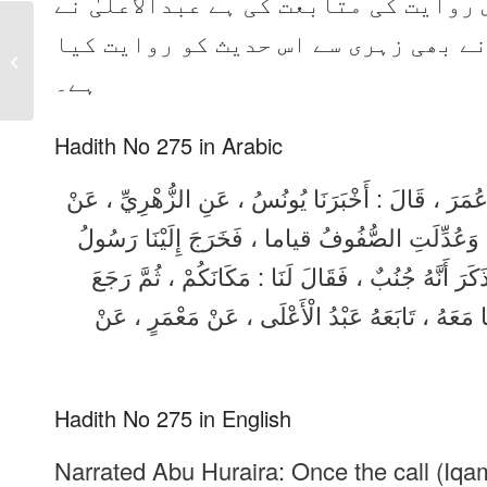
روایت کی متابعت کی ہے عبدالاعلیٰ نے
ے بھی زہری سے اس حدیث کو روایت کیا
Sahih Bukhari Hadith
No 274 in Urdu, Arabic
ہے۔
and English
Hadith No 275 in Arabic
نُ عُمَرَ ، قَالَ : أَخْبَرَنَا يُونُسُ ، عَنِ الزُّهْرِيِّ ، عَنْ
ُ وَعُدِّلَتِ الصُّفُوفُ قياما ، فَخَرَجَ إِلَيْنَا رَسُولُ
كَرَ أَنَّهُ جُنُبٌ ، فَقَالَ لَنَا : مَكَانَكُمْ ، ثُمَّ رَجَعَ
ْنَا مَعَهُ ، تَابَعَهُ عَبْدُ الْأَعْلَى ، عَنْ مَعْمَرٍ ، عَنْ
Hadith No 275 in English
Narrated Abu Huraira: Once the call (Iqa