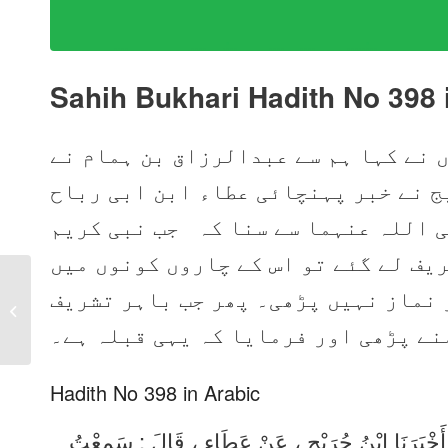
Sahih Bukhari Hadith No 398 
 نے کہا ہم سے عبدالرزاق بن ہمام نے
ج نے خبر پہنچائی عطاء ابن ابی رباح
ی اللہ عنہما سے سنا کہ جب نبی کریم
یف لے گئے تو اس کے چاروں کونوں میں
Sahih Bukhari Hadith
 نماز نہیں پڑھی۔ پھر جب باہر تشریف
No 397 in Urdu, Arabic
منے پڑھی اور فرمایا کہ یہی قبلہ ہے۔
and English
Hadith No 398 in Arabic
 ، أَخْبَرَنَا ابْنُ جُرَيْجٍ ، عَنْ عَطَاءٍ ، قَالَ : سَمِعْتُ