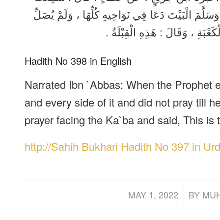
وَسَلَّمَ الْبَيْتَ دَعَا فِي نَوَاحِيهِ كُلِّهَا ، وَلَمْ يُصَلِّ
ْكَعْبَةِ ، وَقَالَ : هَذِهِ الْقِبْلَةُ
Hadith No 398 in English
Narrated Ibn `Abbas: When the Prophet e
and every side of it and did not pray till h
prayer facing the Ka`ba and said, This is 
http://Sahih Bukhari Hadith No 397 in Ur
/
MAY 1, 2022
BY
MU