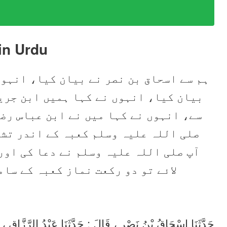
in Urdu
ہم سے اسحاق بن نصر نے بیان کیا، انہوں
بیان کیا، انہوں نے کہا ہمیں ابن جری
سے، انہوں نے کہا میں نے ابن عباس رض
صلی اللہ علیہ وسلم کعبہ کے اندر تشر
آپ صلی اللہ علیہ وسلم نے دعا کی اور
لائے تو دو رکعت نماز کعبہ کے سا
حَدَّثَنَا إِسْحَاقُ بْنُ نَصْرٍ ، قَالَ : حَدَّثَنَا عَبْدُ الرَّزَّاقِ