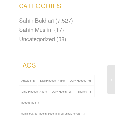
CATEGORIES
Sahih Bukhari
(7,527)
Sahih Muslim
(17)
Uncategorized
(38)
TAGS
Arabic
(18)
DailyHadees
(4486)
Daily Hadees
(58)
Daily Hadess
(4357)
Daily Hadith
(28)
English
(18)
hadees no
(1)
sahih-bukhari-hadith-6655-in-urdu-arabic-english
(1)