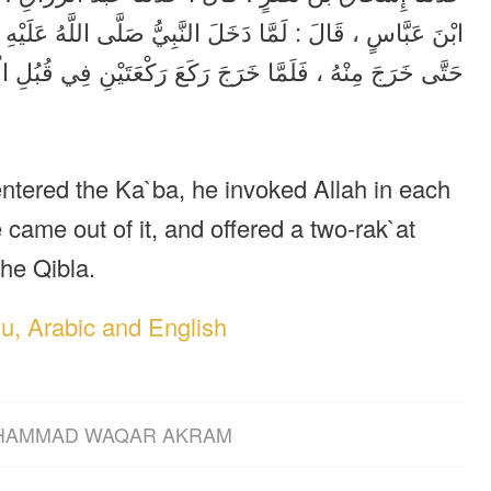
ابْنَ عَبَّاسٍ ، قَالَ : لَمَّا دَخَلَ النَّبِيُّ صَلَّى اللَّهُ عَلَيْهِ 
حَتَّى خَرَجَ مِنْهُ ، فَلَمَّا خَرَجَ رَكَعَ رَكْعَتَيْنِ فِي قُبُلِ ال .
ntered the Ka`ba, he invoked Allah in each
e came out of it, and offered a two-rak`at
the Qibla.
du, Arabic and English
HAMMAD WAQAR AKRAM